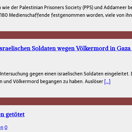
e der Palestinian Prisoners Society (PPS) und Addameer befi
amt 180 Medienschaffende festgenommen worden, viele von ih
 israelischen Soldaten wegen Völkermord in Gaza 
e Untersuchung gegen einen israelischen Soldaten eingeleitet.
hen und Völkermord begangen zu haben. Auslöser
[…]
en getötet
en
0