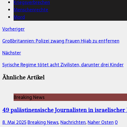
Kriegsverbrechen
Menschenrechte
Mord
Vorheriger
Großbritannien: Polizei zwang Frauen Hijab zu entfernen
Nächster
Syrische Regime tötet acht Zivilisten, darunter drei Kinder
Ähnliche Artikel
Breaking News
49 palästinensische Journalisten in israelischer
8. Mai 2025
Breaking News
,
Nachrichten
,
Naher Osten
0