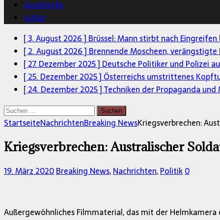
Geschichte
Kultur
[ 3. August 2026 ]
Brüssel: Mann stirbt nach Eingreifen
[ 2. August 2026 ]
Brennende Moscheen, verängstigte 
[ 27. Dezember 2025 ]
Deutsche Politiker und Polizei a
[ 25. Dezember 2025 ]
Österreichs umstrittenes Kopft
[ 24. Dezember 2025 ]
Techniken der Propaganda und M
Suchen
nach:
Startseite
Nachrichten
Breaking News
Kriegsverbrechen: Aus
Kriegsverbrechen: Australischer Sold
19. März 2020
Breaking News
,
Nachrichten
,
Politik
0
Außergewöhnliches Filmmaterial, das mit der Helmkamera 