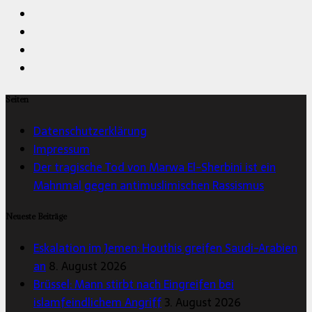
Seiten
Datenschutzerklärung
Impressum
Der tragische Tod von Marwa El-Sherbini ist ein
Mahnmal gegen antimuslimischen Rassismus
Neueste Beiträge
Eskalation im Jemen: Houthis greifen Saudi-Arabien
an
8. August 2026
Brüssel: Mann stirbt nach Eingreifen bei
islamfeindlichem Angriff
3. August 2026