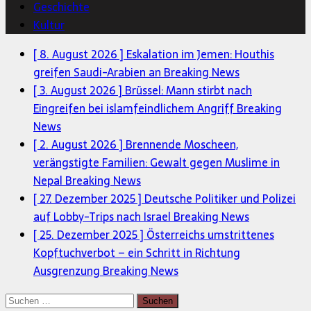
Geschichte
Kultur
[ 8. August 2026 ]
Eskalation im Jemen: Houthis
greifen Saudi-Arabien an
Breaking News
[ 3. August 2026 ]
Brüssel: Mann stirbt nach
Eingreifen bei islamfeindlichem Angriff
Breaking
News
[ 2. August 2026 ]
Brennende Moscheen,
verängstigte Familien: Gewalt gegen Muslime in
Nepal
Breaking News
[ 27. Dezember 2025 ]
Deutsche Politiker und Polizei
auf Lobby-Trips nach Israel
Breaking News
[ 25. Dezember 2025 ]
Österreichs umstrittenes
Kopftuchverbot – ein Schritt in Richtung
Ausgrenzung
Breaking News
Suchen