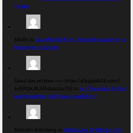
folgen
Sibylle zu
Islamfeindlichkeit: Algerische Muslimin in
Hannover erstochen
Good day sefskov >>> https://q5kgxb4s78.com/?
6y590zk #Lolllukazzzur333 zu
Al-Chwarizmi: Großer
Mathematiker und Universalgelehrter
Malcolm Sternberg zu
Oldenburg: 21-Jähriger von