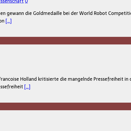
issenschaft
0
lgerien gewann die Goldmedaille bei der World Robot Compet
ion
[…]
rancoise Holland kritisierte die mangelnde Pressefreiheit in d
essefreiheit
[…]