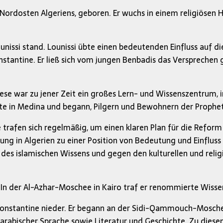
ordosten Algeriens, geboren. Er wuchs in einem religiösen H
unissi stand. Lounissi übte einen bedeutenden Einfluss auf di
tantine. Er ließ sich vom jungen Benbadis das Versprechen g
iese war zu jener Zeit ein großes Lern- und Wissenszentrum, 
nate in Medina und begann, Pilgern und Bewohnern der Prophe
 trafen sich regelmäßig, um einen klaren Plan für die Reform 
ng in Algerien zu einer Position von Bedeutung und Einfluss
. des islamischen Wissens und gegen den kulturellen und rel
 In der Al-Azhar-Moschee in Kairo traf er renommierte Wisse
n Constantine nieder. Er begann an der Sidi-Qammouch-Mosche
 arabischer Sprache sowie Literatur und Geschichte. Zu diese