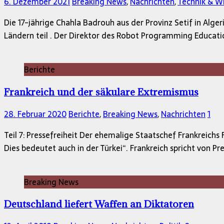
6. Dezember 2021
Breaking News
,
Nachrichten
,
Technik & W
Die 17-jährige Chahla Badrouh aus der Provinz Setif in A
Ländern teil . Der Direktor des Robot Programming Educat
Berichte
Frankreich und der säkulare Extremismus
28. Februar 2020
Berichte
,
Breaking News
,
Nachrichten
1
Teil 7: Pressefreiheit Der ehemalige Staatschef Frankreichs F
Dies bedeutet auch in der Türkei“. Frankreich spricht von Pr
Breaking News
Deutschland liefert Waffen an Diktatoren