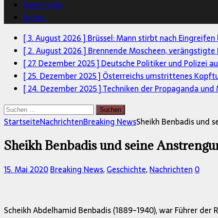
Geschichte
Kultur
[ 3. August 2026 ]
Brüssel: Mann stirbt nach Eingreifen
[ 2. August 2026 ]
Brennende Moscheen, verängstigte 
[ 27. Dezember 2025 ]
Deutsche Politiker und Polizei a
[ 25. Dezember 2025 ]
Österreichs umstrittenes Kopft
[ 24. Dezember 2025 ]
Techniken der Propaganda und M
Suchen
nach:
Startseite
Nachrichten
Breaking News
Sheikh Benbadis und s
Sheikh Benbadis und seine Anstrengu
15. Mai 2020
Breaking News
,
Geschichte
,
Nachrichten
0
Scheikh Abdelhamid Benbadis (1889-1940), war Führer der R