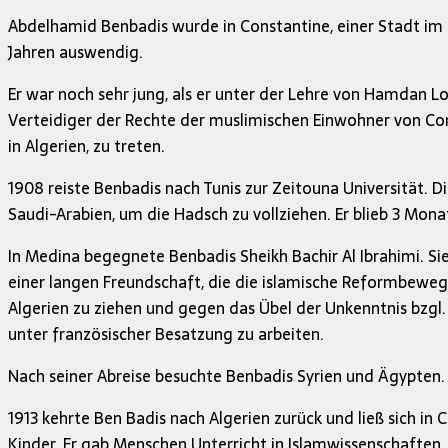
Abdelhamid Benbadis wurde in Constantine, einer Stadt im N
Jahren auswendig.
Er war noch sehr jung, als er unter der Lehre von Hamdan Lo
Verteidiger der Rechte der muslimischen Einwohner von Cons
in Algerien, zu treten.
1908 reiste Benbadis nach Tunis zur Zeitouna Universität. D
Saudi-Arabien, um die Hadsch zu vollziehen. Er blieb 3 Mo
In Medina begegnete Benbadis Sheikh Bachir Al Ibrahimi. Sie
einer langen Freundschaft, die die islamische Reformbewegu
Algerien zu ziehen und gegen das Übel der Unkenntnis bzgl
unter französischer Besatzung zu arbeiten.
Nach seiner Abreise besuchte Benbadis Syrien und Ägypten.
1913 kehrte Ben Badis nach Algerien zurück und ließ sich i
Kinder. Er gab Menschen Unterricht in Islamwissenschaften,