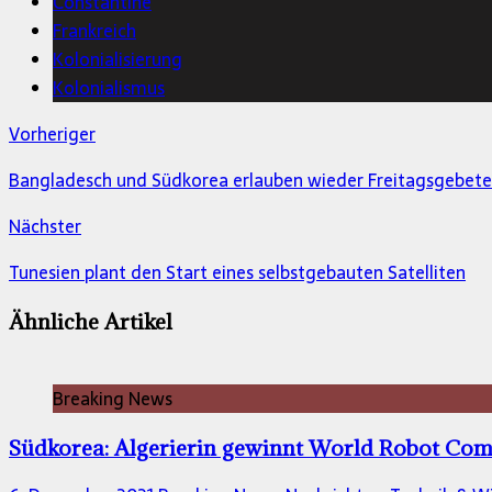
Constantine
Frankreich
Kolonialisierung
Kolonialismus
Vorheriger
Bangladesch und Südkorea erlauben wieder Freitagsgebete
Nächster
Tunesien plant den Start eines selbstgebauten Satelliten
Ähnliche Artikel
Breaking News
Südkorea: Algerierin gewinnt World Robot Com