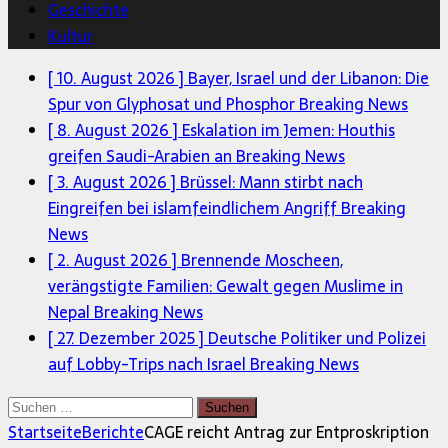
Geschichte
Kultur
[ 10. August 2026 ]
Bayer, Israel und der Libanon: Die
Spur von Glyphosat und Phosphor
Breaking News
[ 8. August 2026 ]
Eskalation im Jemen: Houthis
greifen Saudi-Arabien an
Breaking News
[ 3. August 2026 ]
Brüssel: Mann stirbt nach
Eingreifen bei islamfeindlichem Angriff
Breaking
News
[ 2. August 2026 ]
Brennende Moscheen,
verängstigte Familien: Gewalt gegen Muslime in
Nepal
Breaking News
[ 27. Dezember 2025 ]
Deutsche Politiker und Polizei
auf Lobby-Trips nach Israel
Breaking News
Suchen
nach:
Startseite
Berichte
CAGE reicht Antrag zur Entproskription