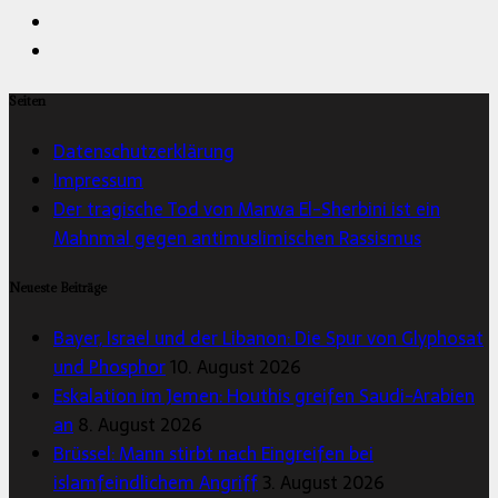
Seiten
Datenschutzerklärung
Impressum
Der tragische Tod von Marwa El-Sherbini ist ein
Mahnmal gegen antimuslimischen Rassismus
Neueste Beiträge
Bayer, Israel und der Libanon: Die Spur von Glyphosat
und Phosphor
10. August 2026
Eskalation im Jemen: Houthis greifen Saudi-Arabien
an
8. August 2026
Brüssel: Mann stirbt nach Eingreifen bei
islamfeindlichem Angriff
3. August 2026