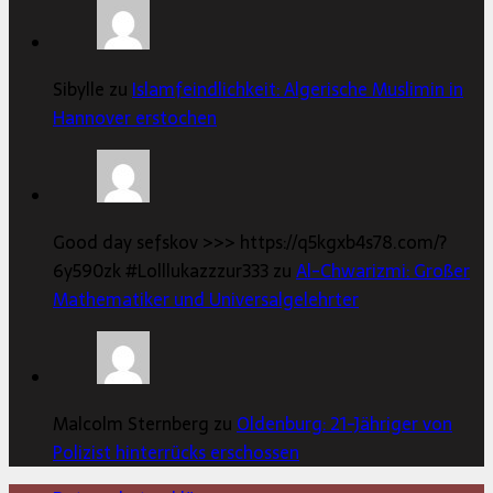
Sibylle zu
Islamfeindlichkeit: Algerische Muslimin in
Hannover erstochen
Good day sefskov >>> https://q5kgxb4s78.com/?
6y590zk #Lolllukazzzur333 zu
Al-Chwarizmi: Großer
Mathematiker und Universalgelehrter
Malcolm Sternberg zu
Oldenburg: 21-Jähriger von
Polizist hinterrücks erschossen