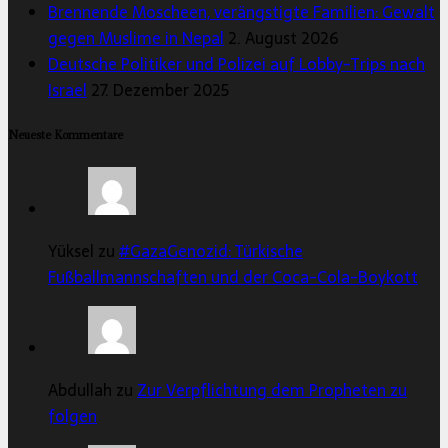
Brennende Moscheen, verängstigte Familien: Gewalt
gegen Muslime in Nepal
2. August 2026
Deutsche Politiker und Polizei auf Lobby-Trips nach
Israel
27. Dezember 2025
Neueste Kommentare
Yüksel zu
#GazaGenozid: Türkische
Fußballmannschaften und der Coca-Cola-Boykott
Abdullah zu
Zur Verpflichtung dem Propheten zu
folgen