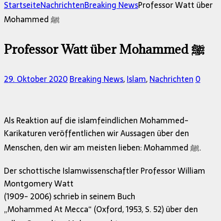
nach:
Startseite
Nachrichten
Breaking News
Professor Watt über
Mohammed ﷺ
Professor Watt über Mohammed ﷺ
29. Oktober 2020
Breaking News
,
Islam
,
Nachrichten
0
Als Reaktion auf die islamfeindlichen Mohammed-
Karikaturen veröffentlichen wir Aussagen über den
Menschen, den wir am meisten lieben: Mohammed ﷺ.
Der schottische Islamwissenschaftler Professor William
Montgomery Watt
(1909- 2006) schrieb in seinem Buch
„Mohammed At Mecca“ (Oxford, 1953, S. 52) über den