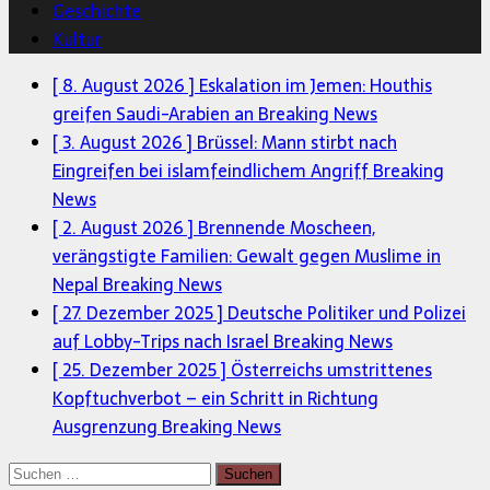
Geschichte
Kultur
[ 8. August 2026 ]
Eskalation im Jemen: Houthis
greifen Saudi-Arabien an
Breaking News
[ 3. August 2026 ]
Brüssel: Mann stirbt nach
Eingreifen bei islamfeindlichem Angriff
Breaking
News
[ 2. August 2026 ]
Brennende Moscheen,
verängstigte Familien: Gewalt gegen Muslime in
Nepal
Breaking News
[ 27. Dezember 2025 ]
Deutsche Politiker und Polizei
auf Lobby-Trips nach Israel
Breaking News
[ 25. Dezember 2025 ]
Österreichs umstrittenes
Kopftuchverbot – ein Schritt in Richtung
Ausgrenzung
Breaking News
Suchen