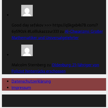
Good day sefskov >>> https://q5kgxb4s78.com/?
6y590zk #Lolllukazzzur333 zu
Al-Chwarizmi: Großer
Mathematiker und Universalgelehrter
Malcolm Sternberg zu
Oldenburg: 21-Jähriger von
Polizist hinterrücks erschossen
Datenschutzerklärung
Impressum
Copyright © 2026 | MH Magazine WordPress Theme von
MH Themes