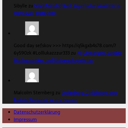
Sibylle zu
Islamfeindlichkeit: Algerische Muslimin in
Hannover erstochen
Good day sefskov >>> https://q5kgxb4s78.com/?
6y590zk #Lolllukazzzur333 zu
Al-Chwarizmi: Großer
Mathematiker und Universalgelehrter
Malcolm Sternberg zu
Oldenburg: 21-Jähriger von
Polizist hinterrücks erschossen
Datenschutzerklärung
Impressum