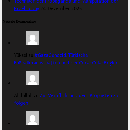
Techniken der Propaganda und Manipulation der
Israel Lobby
24. Dezember 2025
Neueste Kommentare
Yüksel zu
#GazaGenozid: Türkische
Fußballmannschaften und der Coca-Cola-Boykott
Abdullah zu
Zur Verpflichtung dem Propheten zu
folgen