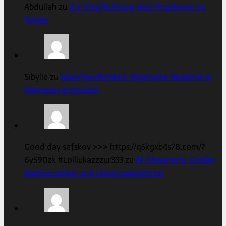
Abdullah zu
Zur Verpflichtung dem Propheten zu
folgen
Sibylle zu
Islamfeindlichkeit: Algerische Muslimin in
Hannover erstochen
Good day sefskov >>> https://q5kgxb4s78.com/?
6y590zk #Lolllukazzzur333 zu
Al-Chwarizmi: Großer
Mathematiker und Universalgelehrter