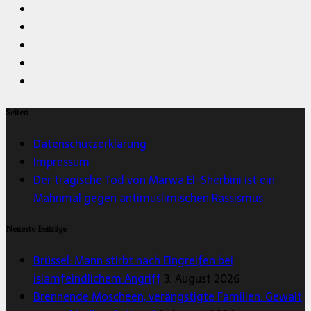
Seiten
Datenschutzerklärung
Impressum
Der tragische Tod von Marwa El-Sherbini ist ein
Mahnmal gegen antimuslimischen Rassismus
Neueste Beiträge
Brüssel: Mann stirbt nach Eingreifen bei
islamfeindlichem Angriff
3. August 2026
Brennende Moscheen, verängstigte Familien: Gewalt