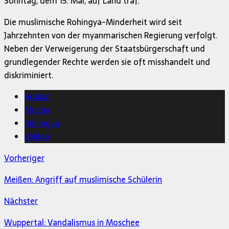
Sonntag, dem 15. Mai, auf Land traf.
Die muslimische Rohingya-Minderheit wird seit
Jahrzehnten von der myanmarischen Regierung verfolgt.
Neben der Verweigerung der Staatsbürgerschaft und
grundlegender Rechte werden sie oft misshandelt und
diskriminiert.
Arakan
Mocha
Rohingya
Zyklon
Vorheriger
Meißen: Angriff auf muslimische Schülerin
Nächster
Wuppertal: Vandalismus in Moschee