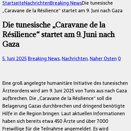
nach:
Startseite
Nachrichten
Breaking News
Die tunesische
„Caravane de la Résilience“ startet am 9. Juni nach Gaza
Die tunesische „Caravane de la
Résilience“ startet am 9. Juni nach
Gaza
5. Juni 2025
Breaking News
,
Nachrichten
,
Naher Osten
0
Eine groß angelegte humanitäre Initiative des tunesischen
Ärzteordens wird am 9. Juni 2025 von Tunis aus nach Gaza
aufbrechen. Die „Caravane de la Résilience“ soll die
Belagerung Gazas durchbrechen und dringend benötigte
Hilfe in die Region bringen. Laut aktuellen Informationen
haben sich bereits etwa 450 Ärzte und über 7.000
Freiwillige für die Teilnahme angemeldet. Es wird