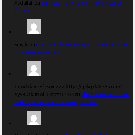
Abdullah zu
Zur Verpflichtung dem Propheten zu
folgen
Sibylle zu
Islamfeindlichkeit: Algerische Muslimin in
Hannover erstochen
Good day sefskov >>> https://q5kgxb4s78.com/?
6y590zk #Lolllukazzzur333 zu
Al-Chwarizmi: Großer
Mathematiker und Universalgelehrter