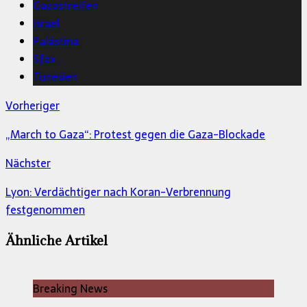
Gazastreifen
Israel
Palästina
Sfax
Tunesien
Vorheriger
„March to Gaza“: Protest gegen die Gaza-Blockade
Nächster
Lyon: Verdächtiger nach Koran-Verbrennung
festgenommen
Ähnliche Artikel
Breaking News