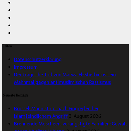
Seiten
Datenschutzerklärung
Impressum
Der tragische Tod von Marwa El-Sherbini ist ein
Mahnmal gegen antimuslimischen Rassismus
Neueste Beiträge
Brüssel: Mann stirbt nach Eingreifen bei
islamfeindlichem Angriff
3. August 2026
Brennende Moscheen, verängstigte Familien: Gewalt