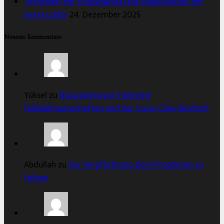
Techniken der Propaganda und Manipulation der
Israel Lobby
24. Dezember 2025
Neueste Kommentare
Yüksel zu
#GazaGenozid: Türkische
Fußballmannschaften und der Coca-Cola-Boykott
Abdullah zu
Zur Verpflichtung dem Propheten zu
folgen