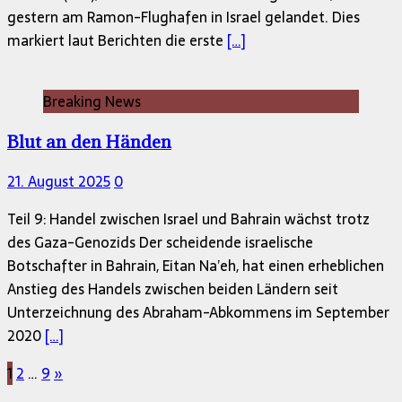
gestern am Ramon-Flughafen in Israel gelandet. Dies
markiert laut Berichten die erste
[…]
Breaking News
Blut an den Händen
21. August 2025
0
Teil 9: Handel zwischen Israel und Bahrain wächst trotz
des Gaza-Genozids Der scheidende israelische
Botschafter in Bahrain, Eitan Na’eh, hat einen erheblichen
Anstieg des Handels zwischen beiden Ländern seit
Unterzeichnung des Abraham-Abkommens im September
2020
[…]
Seitennummerierung
1
2
…
9
»