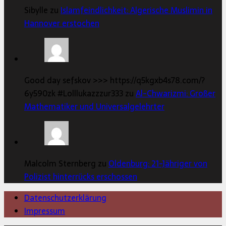
Sibylle zu
Islamfeindlichkeit: Algerische Muslimin in
Hannover erstochen
Good day sefskov >>> https://q5kgxb4s78.com/?
6y590zk #Lolllukazzzur333 zu
Al-Chwarizmi: Großer
Mathematiker und Universalgelehrter
Malcolm Sternberg zu
Oldenburg: 21-Jähriger von
Polizist hinterrücks erschossen
Datenschutzerklärung
Impressum