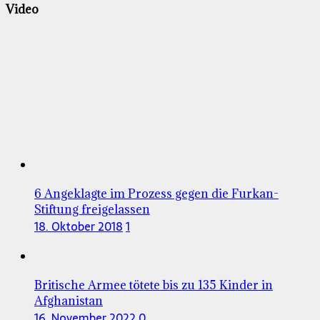
der
Video
Beiträge
6 Angeklagte im Prozess gegen die Furkan-
Stiftung freigelassen
18. Oktober 2018
1
Britische Armee tötete bis zu 135 Kinder in
Afghanistan
16. November 2022
0