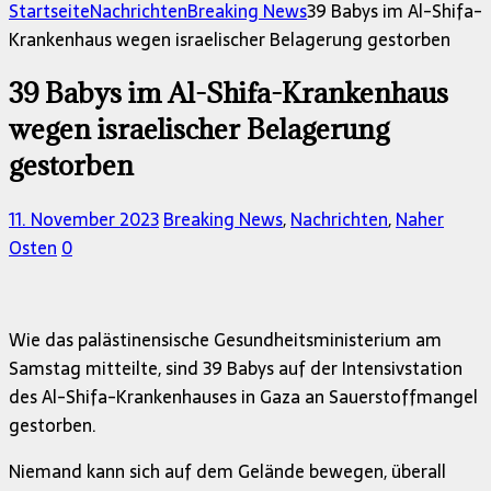
nach:
Startseite
Nachrichten
Breaking News
39 Babys im Al-Shifa-
Krankenhaus wegen israelischer Belagerung gestorben
39 Babys im Al-Shifa-Krankenhaus
wegen israelischer Belagerung
gestorben
11. November 2023
Breaking News
,
Nachrichten
,
Naher
Osten
0
Wie das palästinensische Gesundheitsministerium am
Samstag mitteilte, sind 39 Babys auf der Intensivstation
des Al-Shifa-Krankenhauses in Gaza an Sauerstoffmangel
gestorben.
Niemand kann sich auf dem Gelände bewegen, überall