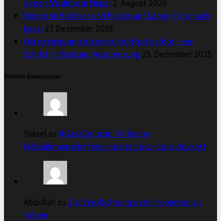
gegen Muslime in Nepal
2. August 2026
Deutsche Politiker und Polizei auf Lobby-Trips nach
Israel
27. Dezember 2025
Österreichs umstrittenes Kopftuchverbot – ein
Schritt in Richtung Ausgrenzung
25. Dezember 2025
Neueste Kommentare
Yüksel zu
#GazaGenozid: Türkische
Fußballmannschaften und der Coca-Cola-Boykott
Abdullah zu
Zur Verpflichtung dem Propheten zu
folgen