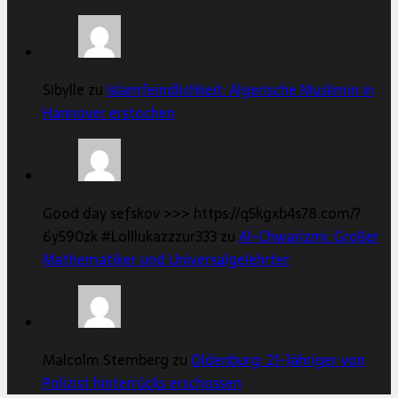
Sibylle zu
Islamfeindlichkeit: Algerische Muslimin in
Hannover erstochen
Good day sefskov >>> https://q5kgxb4s78.com/?
6y590zk #Lolllukazzzur333 zu
Al-Chwarizmi: Großer
Mathematiker und Universalgelehrter
Malcolm Sternberg zu
Oldenburg: 21-Jähriger von
Polizist hinterrücks erschossen