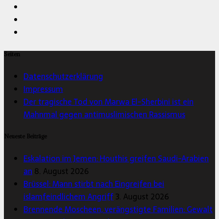
Seiten
Datenschutzerklärung
Impressum
Der tragische Tod von Marwa El-Sherbini ist ein
Mahnmal gegen antimuslimischen Rassismus
Neueste Beiträge
Eskalation im Jemen: Houthis greifen Saudi-Arabien
an
8. August 2026
Brüssel: Mann stirbt nach Eingreifen bei
islamfeindlichem Angriff
3. August 2026
Brennende Moscheen, verängstigte Familien: Gewalt