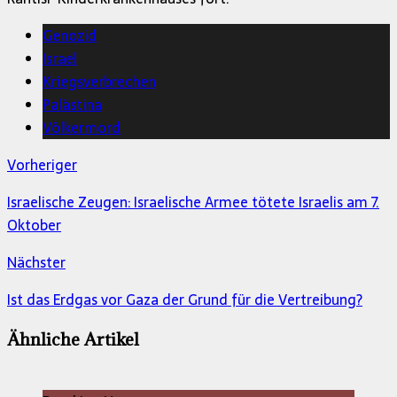
Genozid
Israel
Kriegsverbrechen
Palästina
Völkermord
Vorheriger
Israelische Zeugen: Israelische Armee tötete Israelis am 7.
Oktober
Nächster
Ist das Erdgas vor Gaza der Grund für die Vertreibung?
Ähnliche Artikel