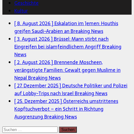
Geschichte
Kultur
[ 8. August 2026 ]
Eskalation im Jemen: Houthis
greifen Saudi-Arabien an
Breaking News
[ 3. August 2026 ]
Brüssel: Mann stirbt nach
Eingreifen bei islamfeindlichem Angriff
Breaking
News
[ 2. August 2026 ]
Brennende Moscheen,
verängstigte Familien: Gewalt gegen Muslime in
Nepal
Breaking News
[ 27. Dezember 2025 ]
Deutsche Politiker und Polizei
auf Lobby-Trips nach Israel
Breaking News
[ 25. Dezember 2025 ]
Österreichs umstrittenes
Kopftuchverbot – ein Schritt in Richtung
Ausgrenzung
Breaking News
Suchen