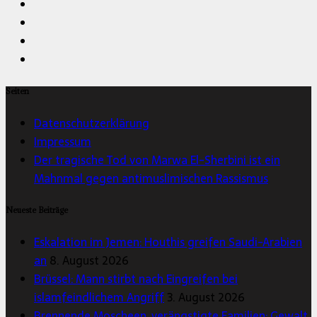
Seiten
Datenschutzerklärung
Impressum
Der tragische Tod von Marwa El-Sherbini ist ein
Mahnmal gegen antimuslimischen Rassismus
Neueste Beiträge
Eskalation im Jemen: Houthis greifen Saudi-Arabien
an
8. August 2026
Brüssel: Mann stirbt nach Eingreifen bei
islamfeindlichem Angriff
3. August 2026
Brennende Moscheen, verängstigte Familien: Gewalt