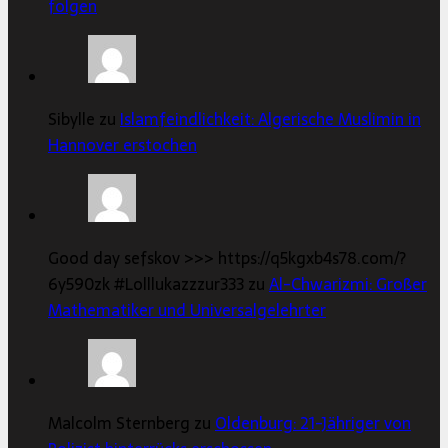
folgen
Sibylle zu
Islamfeindlichkeit: Algerische Muslimin in
Hannover erstochen
Good day sefskov >>> https://q5kgxb4s78.com/?
6y590zk #Lolllukazzzur333 zu
Al-Chwarizmi: Großer
Mathematiker und Universalgelehrter
Malcolm Sternberg zu
Oldenburg: 21-Jähriger von