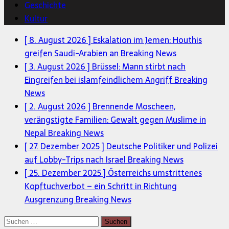
Geschichte
Kultur
[ 8. August 2026 ]
Eskalation im Jemen: Houthis
greifen Saudi-Arabien an
Breaking News
[ 3. August 2026 ]
Brüssel: Mann stirbt nach
Eingreifen bei islamfeindlichem Angriff
Breaking
News
[ 2. August 2026 ]
Brennende Moscheen,
verängstigte Familien: Gewalt gegen Muslime in
Nepal
Breaking News
[ 27. Dezember 2025 ]
Deutsche Politiker und Polizei
auf Lobby-Trips nach Israel
Breaking News
[ 25. Dezember 2025 ]
Österreichs umstrittenes
Kopftuchverbot – ein Schritt in Richtung
Ausgrenzung
Breaking News
Suchen