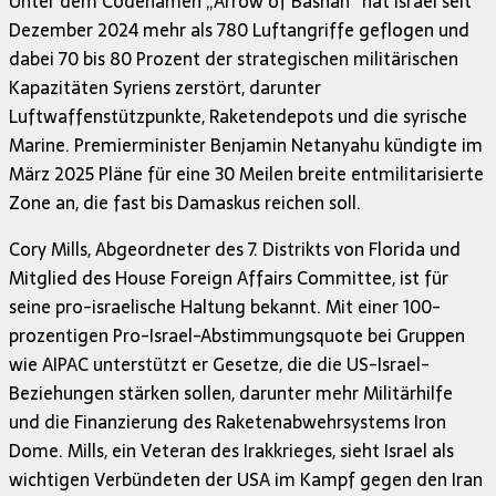
Unter dem Codenamen „Arrow of Bashan“ hat Israel seit
Dezember 2024 mehr als 780 Luftangriffe geflogen und
dabei 70 bis 80 Prozent der strategischen militärischen
Kapazitäten Syriens zerstört, darunter
Luftwaffenstützpunkte, Raketendepots und die syrische
Marine. Premierminister Benjamin Netanyahu kündigte im
März 2025 Pläne für eine 30 Meilen breite entmilitarisierte
Zone an, die fast bis Damaskus reichen soll.
Cory Mills, Abgeordneter des 7. Distrikts von Florida und
Mitglied des House Foreign Affairs Committee, ist für
seine pro-israelische Haltung bekannt. Mit einer 100-
prozentigen Pro-Israel-Abstimmungsquote bei Gruppen
wie AIPAC unterstützt er Gesetze, die die US-Israel-
Beziehungen stärken sollen, darunter mehr Militärhilfe
und die Finanzierung des Raketenabwehrsystems Iron
Dome. Mills, ein Veteran des Irakkrieges, sieht Israel als
wichtigen Verbündeten der USA im Kampf gegen den Iran