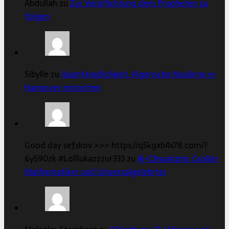
Abdullah zu
Zur Verpflichtung dem Propheten zu
folgen
Sibylle zu
Islamfeindlichkeit: Algerische Muslimin in
Hannover erstochen
Good day sefskov >>> https://q5kgxb4s78.com/?
6y590zk #Lolllukazzzur333 zu
Al-Chwarizmi: Großer
Mathematiker und Universalgelehrter