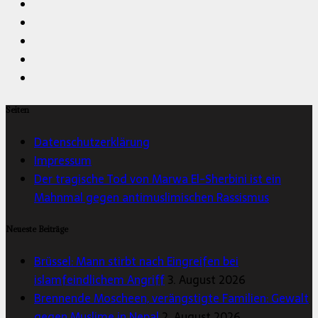
Seiten
Datenschutzerklärung
Impressum
Der tragische Tod von Marwa El-Sherbini ist ein
Mahnmal gegen antimuslimischen Rassismus
Neueste Beiträge
Brüssel: Mann stirbt nach Eingreifen bei
islamfeindlichem Angriff
3. August 2026
Brennende Moscheen, verängstigte Familien: Gewalt
gegen Muslime in Nepal
2. August 2026