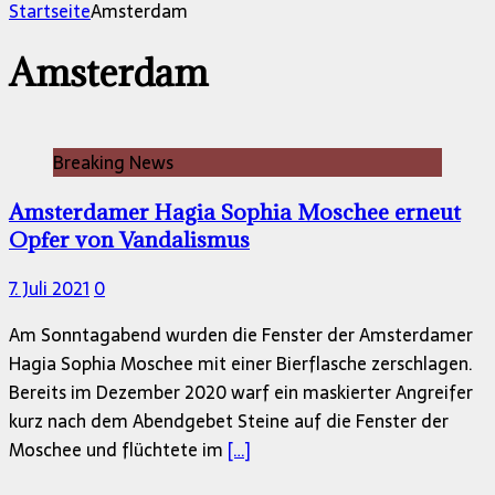
nach:
Startseite
Amsterdam
Amsterdam
Breaking News
Amsterdamer Hagia Sophia Moschee erneut
Opfer von Vandalismus
7. Juli 2021
0
Am Sonntagabend wurden die Fenster der Amsterdamer
Hagia Sophia Moschee mit einer Bierflasche zerschlagen.
Bereits im Dezember 2020 warf ein maskierter Angreifer
kurz nach dem Abendgebet Steine ​​auf die Fenster der
Moschee und flüchtete im
[…]