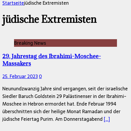
nach:
Startseite
jüdische Extremisten
jüdische Extremisten
Breaking News
29. Jahrestag des Ibrahimi-Moschee-
Massakers
25. Februar 2023
0
Neunundzwanzig Jahre sind vergangen, seit der israelische
Siedler Baruch Goldstein 29 Palästinenser in der Ibrahimi-
Moschee in Hebron ermordet hat. Ende Februar 1994
überschnitten sich der heilige Monat Ramadan und der
jüdische Feiertag Purim. Am Donnerstagabend
[…]