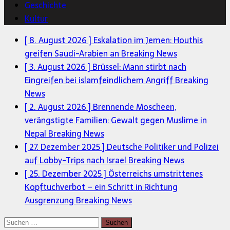
Geschichte
Kultur
[ 8. August 2026 ]
Eskalation im Jemen: Houthis
greifen Saudi-Arabien an
Breaking News
[ 3. August 2026 ]
Brüssel: Mann stirbt nach
Eingreifen bei islamfeindlichem Angriff
Breaking
News
[ 2. August 2026 ]
Brennende Moscheen,
verängstigte Familien: Gewalt gegen Muslime in
Nepal
Breaking News
[ 27. Dezember 2025 ]
Deutsche Politiker und Polizei
auf Lobby-Trips nach Israel
Breaking News
[ 25. Dezember 2025 ]
Österreichs umstrittenes
Kopftuchverbot – ein Schritt in Richtung
Ausgrenzung
Breaking News
Suchen