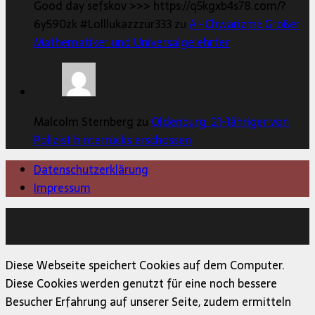
Good day sefskov >>> https://q5kgxb4s78.com/?
6y590zk #Lolllukazzzur333 zu
Al-Chwarizmi: Großer
Mathematiker und Universalgelehrter
Malcolm Sternberg zu
Oldenburg: 21-Jähriger von
Polizist hinterrücks erschossen
Datenschutzerklärung
Impressum
Copyright © 2026 | MH Magazine WordPress Theme von
MH Themes
Diese Webseite speichert Cookies auf dem Computer.
Diese Cookies werden genutzt für eine noch bessere
Besucher Erfahrung auf unserer Seite, zudem ermitteln