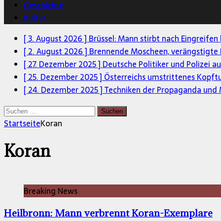
Geschichte
Kultur
[ 3. August 2026 ]
Brüssel: Mann stirbt nach Eingreifen
[ 2. August 2026 ]
Brennende Moscheen, verängstigte 
[ 27. Dezember 2025 ]
Deutsche Politiker und Polizei a
[ 25. Dezember 2025 ]
Österreichs umstrittenes Kopft
[ 24. Dezember 2025 ]
Techniken der Propaganda und M
Suchen
nach:
Startseite
Koran
Koran
Breaking News
Heilbronn: Mann verbrennt Koran-Exemplare