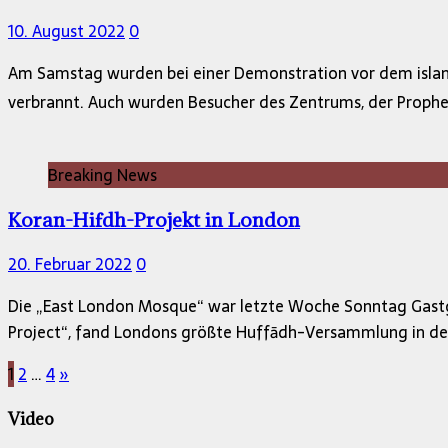
10. August 2022
0
Am Samstag wurden bei einer Demonstration vor dem islam
Breaking News
Koran-Hifdh-Projekt in London
20. Februar 2022
0
Die „East London Mosque“ war letzte Woche Sonntag Gastgeb
Project“, fand Londons größte Huffādh-Versammlung in der
Seitennummerierung
1
2
…
4
»
der
Video
Beiträge