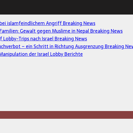
 bei islamfeindlichem Angriff
Breaking News
Familien: Gewalt gegen Muslime in Nepal
Breaking News
uf Lobby-Trips nach Israel
Breaking News
uchverbot – ein Schritt in Richtung Ausgrenzung
Breaking Ne
anipulation der Israel Lobby
Berichte