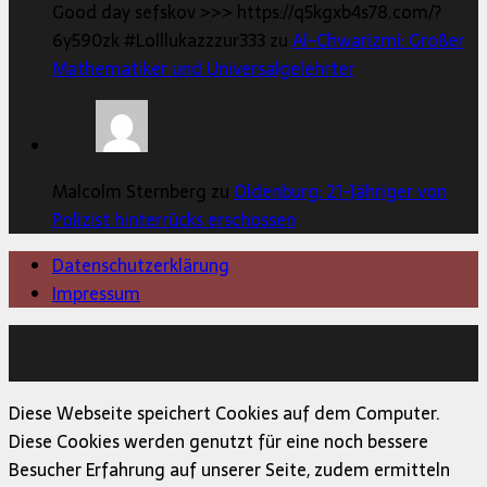
Good day sefskov >>> https://q5kgxb4s78.com/?
6y590zk #Lolllukazzzur333 zu
Al-Chwarizmi: Großer
Mathematiker und Universalgelehrter
Malcolm Sternberg zu
Oldenburg: 21-Jähriger von
Polizist hinterrücks erschossen
Datenschutzerklärung
Impressum
Copyright © 2026 | MH Magazine WordPress Theme von
MH Themes
Diese Webseite speichert Cookies auf dem Computer.
Diese Cookies werden genutzt für eine noch bessere
Besucher Erfahrung auf unserer Seite, zudem ermitteln