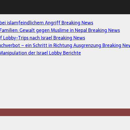
 bei islamfeindlichem Angriff
Breaking News
Familien: Gewalt gegen Muslime in Nepal
Breaking News
uf Lobby-Trips nach Israel
Breaking News
uchverbot – ein Schritt in Richtung Ausgrenzung
Breaking Ne
anipulation der Israel Lobby
Berichte