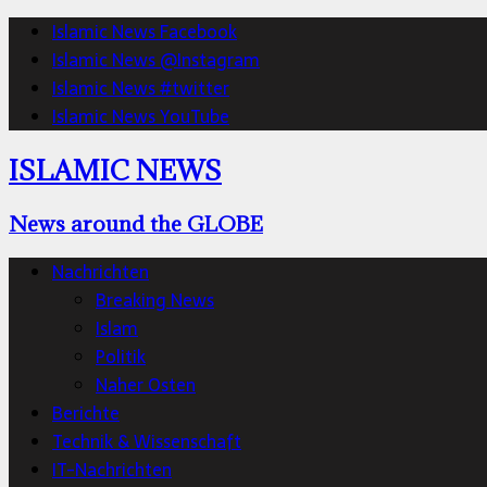
Islamic News Facebook
Islamic News @Instagram
Islamic News #twitter
Islamic News YouTube
ISLAMIC NEWS
News around the GLOBE
Nachrichten
Breaking News
Islam
Politik
Naher Osten
Berichte
Technik & Wissenschaft
IT-Nachrichten