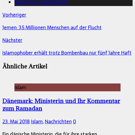
Verschleierungs-Verbot
Vorheriger
Jemen: 3,5 Millionen Menschen auf der Flucht
Nächster
Islamophober erhält trotz Bombenbau nur fünf Jahre Haft
Ähnliche Artikel
Islam
Dänemark: Ministerin und Ihr Kommentar
zum Ramadan
23. Mai 2018
Islam
,
Nachrichten
0
Ein dänische Ministerin, die für ihre starken