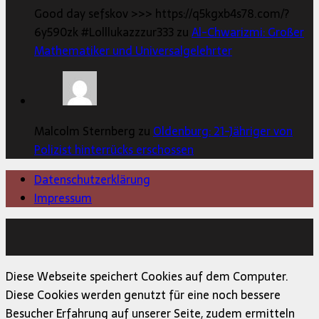
Good day sefskov >>> https://q5kgxb4s78.com/?
6y590zk #Lolllukazzzur333 zu
Al-Chwarizmi: Großer
Mathematiker und Universalgelehrter
Malcolm Sternberg zu
Oldenburg: 21-Jähriger von
Polizist hinterrücks erschossen
Datenschutzerklärung
Impressum
Copyright © 2026 | MH Magazine WordPress Theme von
MH Themes
Diese Webseite speichert Cookies auf dem Computer.
Diese Cookies werden genutzt für eine noch bessere
Besucher Erfahrung auf unserer Seite, zudem ermitteln