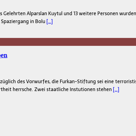
es Gelehrten Alparslan Kuytul und 13 weitere Personen wurde
n Spaziergang in Bolu
[…]
ben
üglich des Vorwurfes, die Furkan-Stiftung sei eine terrorist
theit herrsche. Zwei staatliche Instutionen stehen
[…]