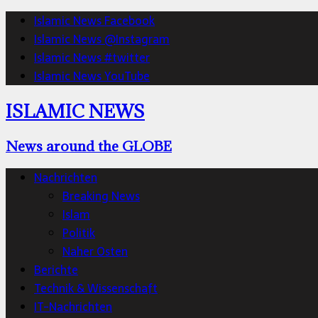
Islamic News Facebook
Islamic News @Instagram
Islamic News #twitter
Islamic News YouTube
ISLAMIC NEWS
News around the GLOBE
Nachrichten
Breaking News
Islam
Politik
Naher Osten
Berichte
Technik & Wissenschaft
IT-Nachrichten