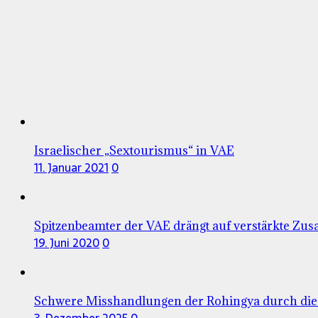
Israelischer „Sextourismus“ in VAE
11. Januar 2021
0
Spitzenbeamter der VAE drängt auf verstärkte Zus
19. Juni 2020
0
Schwere Misshandlungen der Rohingya durch di
3. Dezember 2025
0