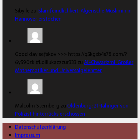
Sibylle zu
Islamfeindlichkeit: Algerische Muslimin in
Hannover erstochen
Good day sefskov >>> https://q5kgxb4s78.com/?
6y590zk #Lolllukazzzur333 zu
Al-Chwarizmi: Großer
Mathematiker und Universalgelehrter
Malcolm Sternberg zu
Oldenburg: 21-Jähriger von
Polizist hinterrücks erschossen
Datenschutzerklärung
Impressum