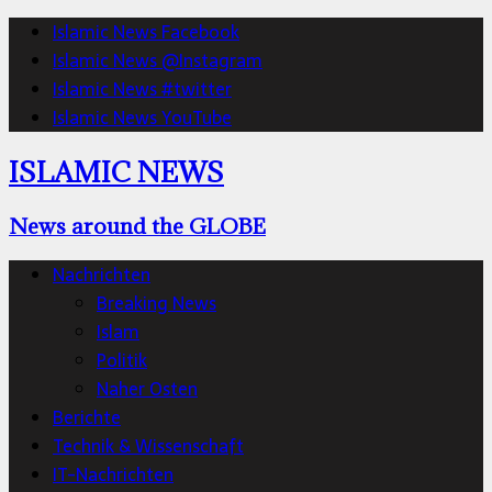
Islamic News Facebook
Islamic News @Instagram
Islamic News #twitter
Islamic News YouTube
ISLAMIC NEWS
News around the GLOBE
Nachrichten
Breaking News
Islam
Politik
Naher Osten
Berichte
Technik & Wissenschaft
IT-Nachrichten