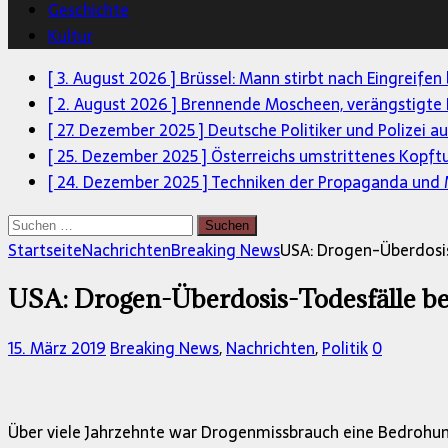
Geschichte
Kultur
[ 3. August 2026 ]
Brüssel: Mann stirbt nach Eingreifen
[ 2. August 2026 ]
Brennende Moscheen, verängstigte 
[ 27. Dezember 2025 ]
Deutsche Politiker und Polizei a
[ 25. Dezember 2025 ]
Österreichs umstrittenes Kopft
[ 24. Dezember 2025 ]
Techniken der Propaganda und M
Suchen
nach:
Startseite
Nachrichten
Breaking News
USA: Drogen-Überdosis
USA: Drogen-Überdosis-Todesfälle bei
15. März 2019
Breaking News
,
Nachrichten
,
Politik
0
Über viele Jahrzehnte war Drogenmissbrauch eine Bedrohun