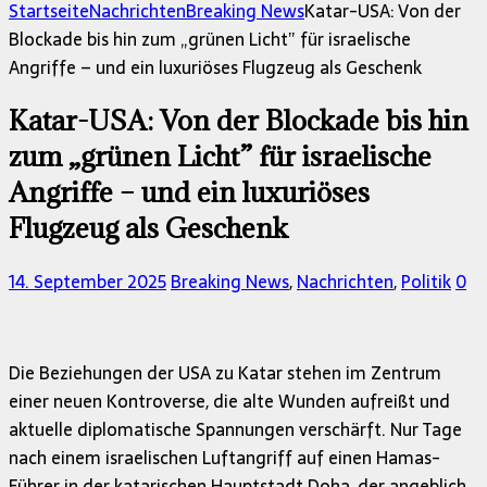
nach:
Startseite
Nachrichten
Breaking News
Katar-USA: Von der
Blockade bis hin zum „grünen Licht” für israelische
Angriffe – und ein luxuriöses Flugzeug als Geschenk
Katar-USA: Von der Blockade bis hin
zum „grünen Licht” für israelische
Angriffe – und ein luxuriöses
Flugzeug als Geschenk
14. September 2025
Breaking News
,
Nachrichten
,
Politik
0
Die Beziehungen der USA zu Katar stehen im Zentrum
einer neuen Kontroverse, die alte Wunden aufreißt und
aktuelle diplomatische Spannungen verschärft. Nur Tage
nach einem israelischen Luftangriff auf einen Hamas-
Führer in der katarischen Hauptstadt Doha, der angeblich