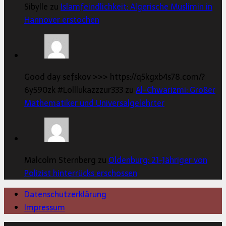
Sibylle zu
Islamfeindlichkeit: Algerische Muslimin in
Hannover erstochen
Good day sefskov >>> https://q5kgxb4s78.com/?
6y590zk #Lolllukazzzur333 zu
Al-Chwarizmi: Großer
Mathematiker und Universalgelehrter
Malcolm Sternberg zu
Oldenburg: 21-Jähriger von
Polizist hinterrücks erschossen
Datenschutzerklärung
Impressum