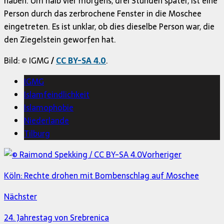
haben. Um halb vier morgens, drei Stunden später, ist eine
Person durch das zerbrochene Fenster in die Moschee
eingetreten. Es ist unklar, ob dies dieselbe Person war, die
den Ziegelstein geworfen hat.
Bild:
©
IGMG
/
CC BY-SA 4.0
.
IGMG
Islamfeindlichkeit
Islamophobie
Niederlande
Tilburg
Vorheriger
Köln: Rechte drohen mit Bombenschlag auf Moschee
Nächster
24. Jahrestag von Srebrenica