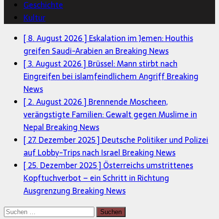
Geschichte
Kultur
[ 8. August 2026 ]
Eskalation im Jemen: Houthis
greifen Saudi-Arabien an
Breaking News
[ 3. August 2026 ]
Brüssel: Mann stirbt nach
Eingreifen bei islamfeindlichem Angriff
Breaking
News
[ 2. August 2026 ]
Brennende Moscheen,
verängstigte Familien: Gewalt gegen Muslime in
Nepal
Breaking News
[ 27. Dezember 2025 ]
Deutsche Politiker und Polizei
auf Lobby-Trips nach Israel
Breaking News
[ 25. Dezember 2025 ]
Österreichs umstrittenes
Kopftuchverbot – ein Schritt in Richtung
Ausgrenzung
Breaking News
Suchen