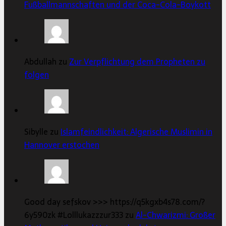
Fußballmannschaften und der Coca-Cola-Boykott
Abdullah zu
Zur Verpflichtung dem Propheten zu
folgen
Sibylle zu
Islamfeindlichkeit: Algerische Muslimin in
Hannover erstochen
Good day sefskov >>> https://q5kgxb4s78.com/?
6y590zk #Lolllukazzzur333 zu
Al-Chwarizmi: Großer