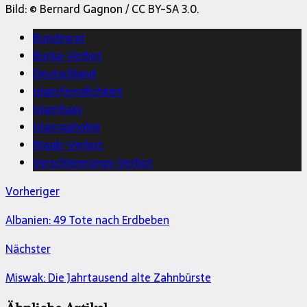
Bild: © Bernard Gagnon / CC BY-SA 3.0.
Bundesrat
Burka-Verbot
Deutschland
Islamfeindlichkeit
Islamhass
Islamophobie
Niqab-Verbot
Verschleierungs-Verbot
Vorheriger
Albanien: 49 Tote nach Erdbeben
Nächster
Miswak: Die Jahrtausend alte Zahnbürste