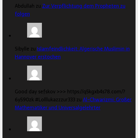
Abdullah zu
Zur Verpflichtung dem Propheten zu
folgen
Sibylle zu
Islamfeindlichkeit: Algerische Muslimin in
Hannover erstochen
Good day sefskov >>> https://q5kgxb4s78.com/?
6y590zk #Lolllukazzzur333 zu
Al-Chwarizmi: Großer
Mathematiker und Universalgelehrter