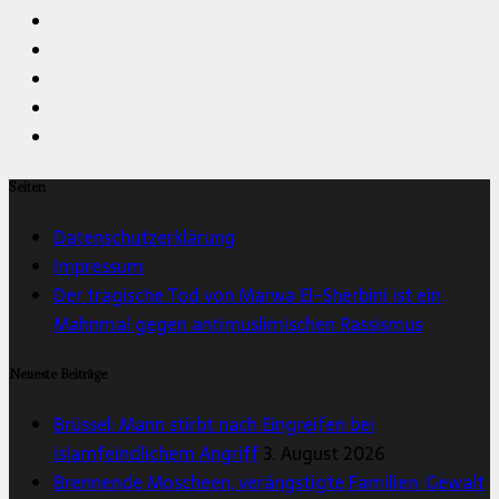
Seiten
Datenschutzerklärung
Impressum
Der tragische Tod von Marwa El-Sherbini ist ein
Mahnmal gegen antimuslimischen Rassismus
Neueste Beiträge
Brüssel: Mann stirbt nach Eingreifen bei
islamfeindlichem Angriff
3. August 2026
Brennende Moscheen, verängstigte Familien: Gewalt