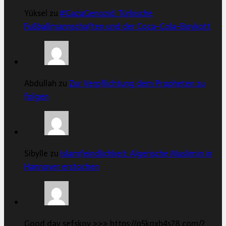
Yüksel zu
#GazaGenozid: Türkische
Fußballmannschaften und der Coca-Cola-Boykott
Abdullah zu
Zur Verpflichtung dem Propheten zu
folgen
Sibylle zu
Islamfeindlichkeit: Algerische Muslimin in
Hannover erstochen
Good day sefskov >>> https://q5kgxb4s78.com/?