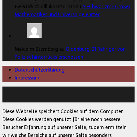
6y590zk #Lolllukazzzur333 zu
Al-Chwarizmi: Großer
Mathematiker und Universalgelehrter
Malcolm Sternberg zu
Oldenburg: 21-Jähriger von
Polizist hinterrücks erschossen
Datenschutzerklärung
Impressum
Copyright © 2026 | MH Magazine WordPress Theme von
MH Themes
Diese Webseite speichert Cookies auf dem Computer.
Diese Cookies werden genutzt für eine noch bessere
Besucher Erfahrung auf unserer Seite, zudem ermitteln
wir welche Bereiche auf unserer Seite besonders