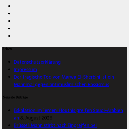
Seiten
Datenschutzerklärung
Impressum
Der tragische Tod von Marwa El-Sherbini ist ein
Mahnmal gegen antimuslimischen Rassismus
Neueste Beiträge
Eskalation im Jemen: Houthis greifen Saudi-Arabien
an
8. August 2026
Brüssel: Mann stirbt nach Eingreifen bei