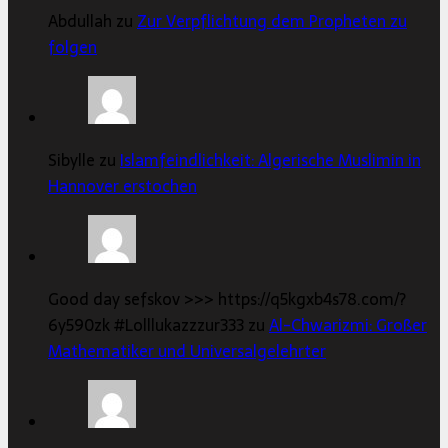
Abdullah zu
Zur Verpflichtung dem Propheten zu
folgen
Sibylle zu
Islamfeindlichkeit: Algerische Muslimin in
Hannover erstochen
Good day sefskov >>> https://q5kgxb4s78.com/?
6y590zk #Lolllukazzzur333 zu
Al-Chwarizmi: Großer
Mathematiker und Universalgelehrter