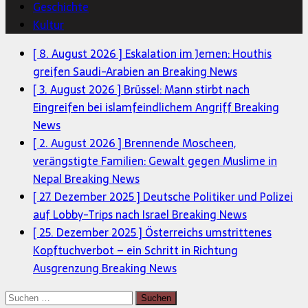
Geschichte
Kultur
[ 8. August 2026 ]
Eskalation im Jemen: Houthis
greifen Saudi-Arabien an
Breaking News
[ 3. August 2026 ]
Brüssel: Mann stirbt nach
Eingreifen bei islamfeindlichem Angriff
Breaking
News
[ 2. August 2026 ]
Brennende Moscheen,
verängstigte Familien: Gewalt gegen Muslime in
Nepal
Breaking News
[ 27. Dezember 2025 ]
Deutsche Politiker und Polizei
auf Lobby-Trips nach Israel
Breaking News
[ 25. Dezember 2025 ]
Österreichs umstrittenes
Kopftuchverbot – ein Schritt in Richtung
Ausgrenzung
Breaking News
Suchen