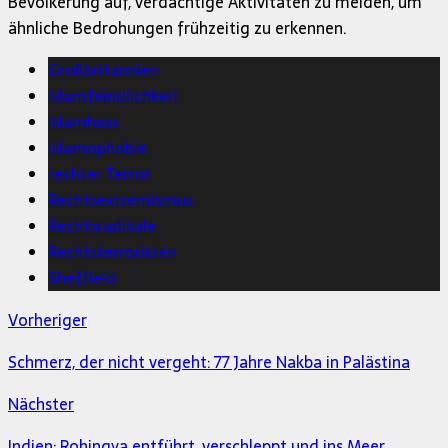
Bevölkerung auf, verdächtige Aktivitäten zu melden, um
ähnliche Bedrohungen frühzeitig zu erkennen.
Großbritannien
Islamfeindlichkeit
Islamhass
Islamophobie
rechter Terror
Rechtsextremismus
Rechtsradikale
Rechtsterroristen
Sheffield
Vorheriger
Schmerz, der nicht vergeht: 77 Jahre Nakba in Palästina
Nächster
Indien: Rohingya entführt, verschleppt und ins Meer