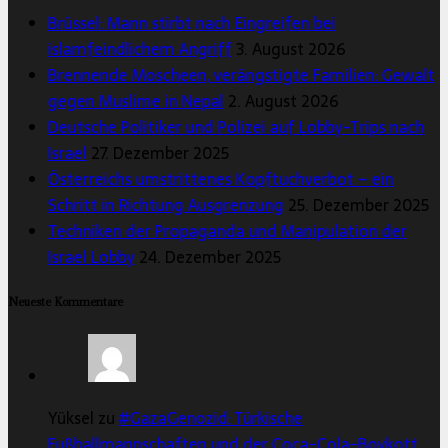
Brüssel: Mann stirbt nach Eingreifen bei
islamfeindlichem Angriff
3. August 2026
Brennende Moscheen, verängstigte Familien: Gewalt
gegen Muslime in Nepal
2. August 2026
Deutsche Politiker und Polizei auf Lobby-Trips nach
Israel
27. Dezember 2025
Österreichs umstrittenes Kopftuchverbot – ein
Schritt in Richtung Ausgrenzung
25. Dezember 2025
Techniken der Propaganda und Manipulation der
Israel Lobby
24. Dezember 2025
Neueste Kommentare
Yüksel zu
#GazaGenozid: Türkische
Fußballmannschaften und der Coca-Cola-Boykott