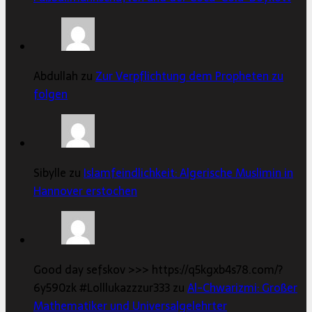
Abdullah zu
Zur Verpflichtung dem Propheten zu
folgen
Sibylle zu
Islamfeindlichkeit: Algerische Muslimin in
Hannover erstochen
Good day sefskov >>> https://q5kgxb4s78.com/?
6y590zk #Lolllukazzzur333 zu
Al-Chwarizmi: Großer
Mathematiker und Universalgelehrter