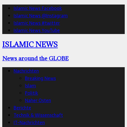
Islamic News Facebook
Islamic News @Instagram
Islamic News #twitter
Islamic News YouTube
ISLAMIC NEWS
News around the GLOBE
Nachrichten
Breaking News
Islam
Politik
Naher Osten
Berichte
Technik & Wissenschaft
IT-Nachrichten