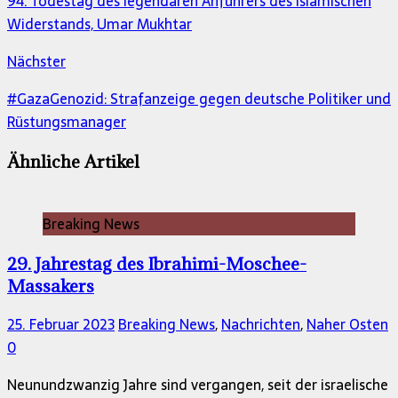
94. Todestag des legendären Anführers des islamischen
Widerstands, Umar Mukhtar
Nächster
#GazaGenozid: Strafanzeige gegen deutsche Politiker und
Rüstungsmanager
Ähnliche Artikel
Breaking News
29. Jahrestag des Ibrahimi-Moschee-
Massakers
25. Februar 2023
Breaking News
,
Nachrichten
,
Naher Osten
0
Neunundzwanzig Jahre sind vergangen, seit der israelische