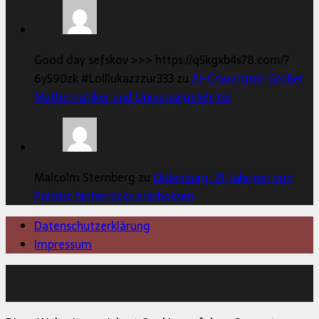
Good day sefskov >>> https://q5kgxb4s78.com/?
6y590zk #Lolllukazzzur333 zu
Al-Chwarizmi: Großer
Mathematiker und Universalgelehrter
Malcolm Sternberg zu
Oldenburg: 21-Jähriger von
Polizist hinterrücks erschossen
Datenschutzerklärung
Impressum
Copyright © 2026 | MH Magazine WordPress Theme von
MH Themes