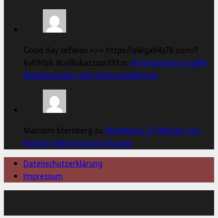
Good day sefskov >>> https://q5kgxb4s78.com/?
6y590zk #Lolllukazzzur333 zu
Al-Chwarizmi: Großer
Mathematiker und Universalgelehrter
Malcolm Sternberg zu
Oldenburg: 21-Jähriger von
Polizist hinterrücks erschossen
Datenschutzerklärung
Impressum
Copyright © 2026 | MH Magazine WordPress Theme von
MH Themes