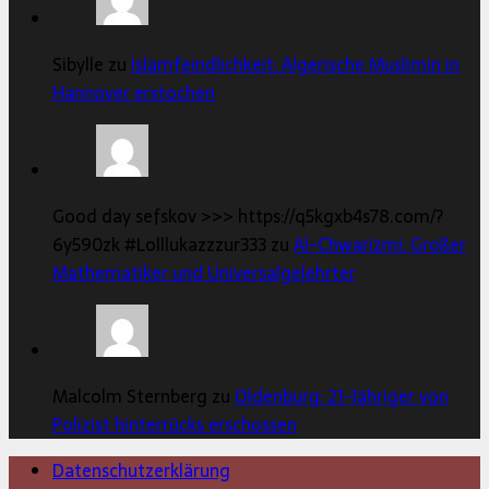
Sibylle zu
Islamfeindlichkeit: Algerische Muslimin in
Hannover erstochen
Good day sefskov >>> https://q5kgxb4s78.com/?
6y590zk #Lolllukazzzur333 zu
Al-Chwarizmi: Großer
Mathematiker und Universalgelehrter
Malcolm Sternberg zu
Oldenburg: 21-Jähriger von
Polizist hinterrücks erschossen
Datenschutzerklärung