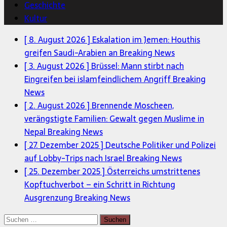
Geschichte
Kultur
[ 8. August 2026 ]
Eskalation im Jemen: Houthis
greifen Saudi-Arabien an
Breaking News
[ 3. August 2026 ]
Brüssel: Mann stirbt nach
Eingreifen bei islamfeindlichem Angriff
Breaking
News
[ 2. August 2026 ]
Brennende Moscheen,
verängstigte Familien: Gewalt gegen Muslime in
Nepal
Breaking News
[ 27. Dezember 2025 ]
Deutsche Politiker und Polizei
auf Lobby-Trips nach Israel
Breaking News
[ 25. Dezember 2025 ]
Österreichs umstrittenes
Kopftuchverbot – ein Schritt in Richtung
Ausgrenzung
Breaking News
Suchen