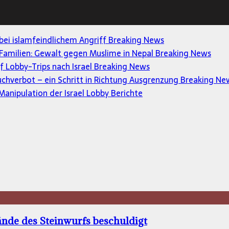
 bei islamfeindlichem Angriff
Breaking News
Familien: Gewalt gegen Muslime in Nepal
Breaking News
uf Lobby-Trips nach Israel
Breaking News
uchverbot – ein Schritt in Richtung Ausgrenzung
Breaking Ne
anipulation der Israel Lobby
Berichte
nde des Steinwurfs beschuldigt