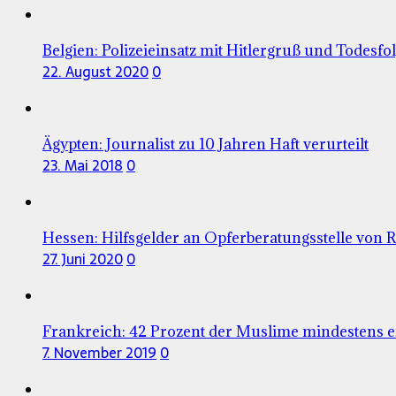
Belgien: Polizeieinsatz mit Hitlergruß und Todesfo
22. August 2020
0
Ägypten: Journalist zu 10 Jahren Haft verurteilt
23. Mai 2018
0
Hessen: Hilfsgelder an Opferberatungsstelle von 
27. Juni 2020
0
Frankreich: 42 Prozent der Muslime mindestens e
7. November 2019
0