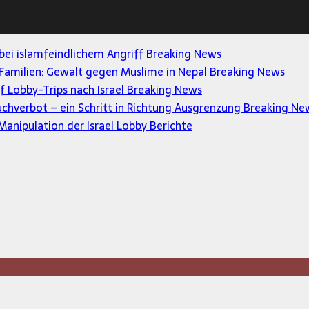
 bei islamfeindlichem Angriff
Breaking News
Familien: Gewalt gegen Muslime in Nepal
Breaking News
uf Lobby-Trips nach Israel
Breaking News
uchverbot – ein Schritt in Richtung Ausgrenzung
Breaking Ne
anipulation der Israel Lobby
Berichte