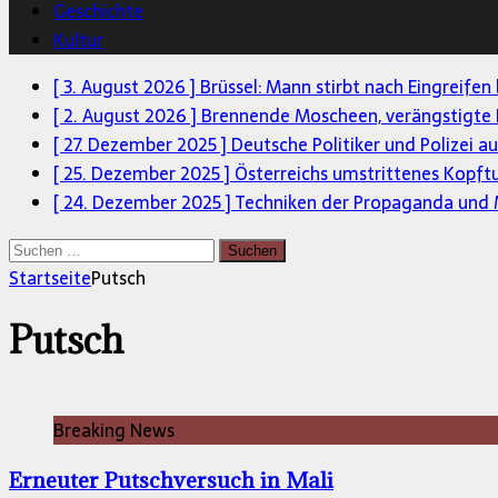
Geschichte
Kultur
[ 3. August 2026 ]
Brüssel: Mann stirbt nach Eingreifen
[ 2. August 2026 ]
Brennende Moscheen, verängstigte 
[ 27. Dezember 2025 ]
Deutsche Politiker und Polizei a
[ 25. Dezember 2025 ]
Österreichs umstrittenes Kopft
[ 24. Dezember 2025 ]
Techniken der Propaganda und M
Suchen
nach:
Startseite
Putsch
Putsch
Breaking News
Erneuter Putschversuch in Mali