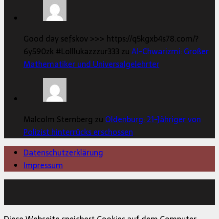
Good day sefskov >>> https://q5kgxb4s78.com/?
6y590zk #Lolllukazzzur333 zu
Al-Chwarizmi: Großer
Mathematiker und Universalgelehrter
Malcolm Sternberg zu
Oldenburg: 21-Jähriger von
Polizist hinterrücks erschossen
Datenschutzerklärung
Impressum
Copyright © 2026 | MH Magazine WordPress Theme von
MH Themes
Diese Webseite speichert Cookies auf dem Computer.