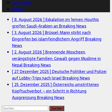
Geschichte
Kultur
[ 8. August 2026 ]
Eskalation im Jemen: Houthis
greifen Saudi-Arabien an
Breaking News
[ 3. August 2026 ]
Brüssel: Mann stirbt nach
Eingreifen bei islamfeindlichem Angriff
Breaking
News
[ 2. August 2026 ]
Brennende Moscheen,
verängstigte Familien: Gewalt gegen Muslime in
Nepal
Breaking News
[ 27. Dezember 2025 ]
Deutsche Politiker und Polizei
auf Lobby-Trips nach Israel
Breaking News
[ 25. Dezember 2025 ]
Österreichs umstrittenes
Kopftuchverbot – ein Schritt in Richtung
Ausgrenzung
Breaking News
Suchen