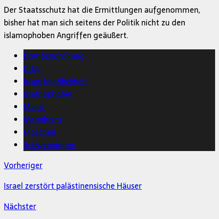
Der Staatsschutz hat die Ermittlungen aufgenommen,
bisher hat man sich seitens der Politik nicht zu den
islamophoben Angriffen geäußert.
Bombendrohung
Ditib
Islamfeindlichkeit
Islamophobie
Mainz
Mannheim
Moschee
Schwenningen
Vorheriger
Israel zerstört palästinensische Häuser
Nächster