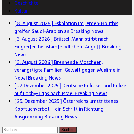
Geschichte
Kultur
[ 8. August 2026 ]
Eskalation im Jemen: Houthis
greifen Saudi-Arabien an
Breaking News
[ 3. August 2026 ]
Brüssel: Mann stirbt nach
Eingreifen bei islamfeindlichem Angriff
Breaking
News
[ 2. August 2026 ]
Brennende Moscheen,
verängstigte Familien: Gewalt gegen Muslime in
Nepal
Breaking News
[ 27. Dezember 2025 ]
Deutsche Politiker und Polizei
auf Lobby-Trips nach Israel
Breaking News
[ 25. Dezember 2025 ]
Österreichs umstrittenes
Kopftuchverbot – ein Schritt in Richtung
Ausgrenzung
Breaking News
Suchen