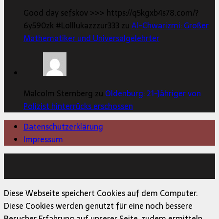
Good day sefskov >>> https://q5kgxb4s78.com/?
6y590zk #Lolllukazzzur333 zu
Al-Chwarizmi: Großer
Mathematiker und Universalgelehrter
Malcolm Sternberg zu
Oldenburg: 21-Jähriger von
Polizist hinterrücks erschossen
Datenschutzerklärung
Impressum
Copyright © 2026 | MH Magazine WordPress Theme von
MH Themes
Diese Webseite speichert Cookies auf dem Computer.
Diese Cookies werden genutzt für eine noch bessere
Besucher Erfahrung auf unserer Seite, zudem ermitteln