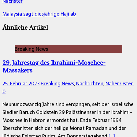
Nächster
Malaysia sagt diesjährige Hajj ab
Ähnliche Artikel
Breaking News
29. Jahrestag des Ibrahimi-Moschee-
Massakers
25. Februar 2023
Breaking News
,
Nachrichten
,
Naher Osten
0
Neunundzwanzig Jahre sind vergangen, seit der israelische
Siedler Baruch Goldstein 29 Palästinenser in der Ibrahimi-
Moschee in Hebron ermordet hat. Ende Februar 1994
überschnitten sich der heilige Monat Ramadan und der
jüdische Feiertag Purim. Am Donnerstagabend
[…]