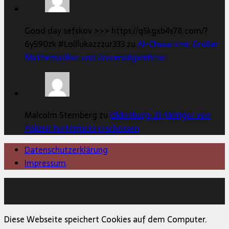
Good day sefskov >>> https://q5kgxb4s78.com/?
6y590zk #Lolllukazzzur333 zu
Al-Chwarizmi: Großer
Mathematiker und Universalgelehrter
Malcolm Sternberg zu
Oldenburg: 21-Jähriger von
Polizist hinterrücks erschossen
Datenschutzerklärung
Impressum
Copyright © 2026 | MH Magazine WordPress Theme von
MH Themes
Diese Webseite speichert Cookies auf dem Computer.