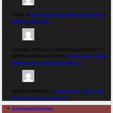
Sibylle zu
Islamfeindlichkeit: Algerische Muslimin in
Hannover erstochen
Good day sefskov >>> https://q5kgxb4s78.com/?
6y590zk #Lolllukazzzur333 zu
Al-Chwarizmi: Großer
Mathematiker und Universalgelehrter
Malcolm Sternberg zu
Oldenburg: 21-Jähriger von
Polizist hinterrücks erschossen
Datenschutzerklärung