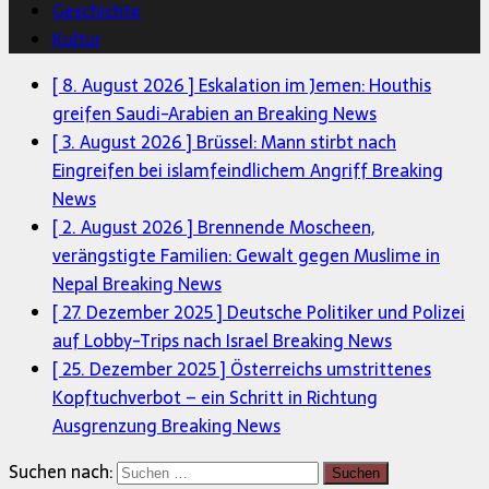
Geschichte
Kultur
[ 8. August 2026 ]
Eskalation im Jemen: Houthis
greifen Saudi-Arabien an
Breaking News
[ 3. August 2026 ]
Brüssel: Mann stirbt nach
Eingreifen bei islamfeindlichem Angriff
Breaking
News
[ 2. August 2026 ]
Brennende Moscheen,
verängstigte Familien: Gewalt gegen Muslime in
Nepal
Breaking News
[ 27. Dezember 2025 ]
Deutsche Politiker und Polizei
auf Lobby-Trips nach Israel
Breaking News
[ 25. Dezember 2025 ]
Österreichs umstrittenes
Kopftuchverbot – ein Schritt in Richtung
Ausgrenzung
Breaking News
Suchen nach: