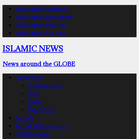
Islamic News Facebook
Islamic News @Instagram
Islamic News #twitter
Islamic News YouTube
ISLAMIC NEWS
News around the GLOBE
Nachrichten
Breaking News
Islam
Politik
Naher Osten
Berichte
Technik & Wissenschaft
IT-Nachrichten