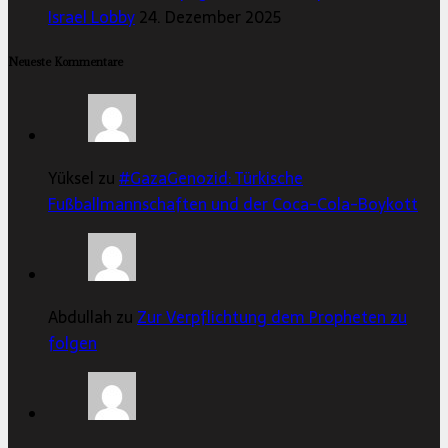
Israel Lobby
24. Dezember 2025
Neueste Kommentare
Yüksel zu
#GazaGenozid: Türkische
Fußballmannschaften und der Coca-Cola-Boykott
Abdullah zu
Zur Verpflichtung dem Propheten zu
folgen