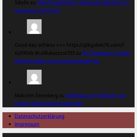
Sibylle zu
Islamfeindlichkeit: Algerische Muslimin in
Hannover erstochen
Good day sefskov >>> https://q5kgxb4s78.com/?
6y590zk #Lolllukazzzur333 zu
Al-Chwarizmi: Großer
Mathematiker und Universalgelehrter
Malcolm Sternberg zu
Oldenburg: 21-Jähriger von
Polizist hinterrücks erschossen
Datenschutzerklärung
Impressum