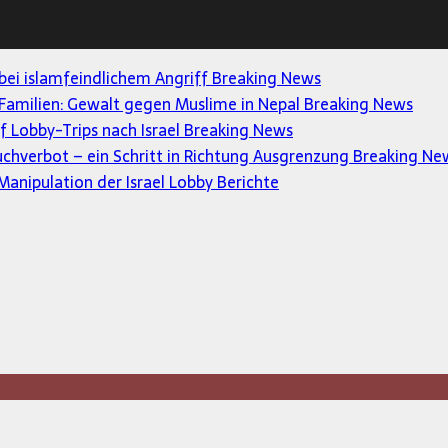
 bei islamfeindlichem Angriff
Breaking News
Familien: Gewalt gegen Muslime in Nepal
Breaking News
uf Lobby-Trips nach Israel
Breaking News
uchverbot – ein Schritt in Richtung Ausgrenzung
Breaking Ne
anipulation der Israel Lobby
Berichte