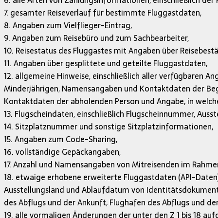
6. alle Arten von Zahlungsinformationen, einschließlich der
7. gesamter Reiseverlauf für bestimmte Fluggastdaten,
8. Angaben zum Vielflieger-Eintrag,
9. Angaben zum Reisebüro und zum Sachbearbeiter,
10. Reisestatus des Fluggastes mit Angaben über Reisebestä
11. Angaben über gesplittete und geteilte Fluggastdaten,
12. allgemeine Hinweise, einschließlich aller verfügbaren 
Minderjährigen, Namensangaben und Kontaktdaten der Begl
Kontaktdaten der abholenden Person und Angabe, in welche
13. Flugscheindaten, einschließlich Flugscheinnummer, Auss
14. Sitzplatznummer und sonstige Sitzplatzinformationen,
15. Angaben zum Code-Sharing,
16. vollständige Gepäckangaben,
17. Anzahl und Namensangaben von Mitreisenden im Rahmen
18. etwaige erhobene erweiterte Fluggastdaten (API-Daten),
Ausstellungsland und Ablaufdatum von Identitätsdokument
des Abflugs und der Ankunft, Flughafen des Abflugs und de
19. alle vormaligen Änderungen der unter den Z 1 bis 18 au