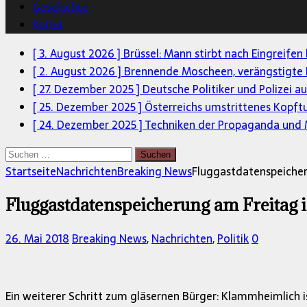
Geschichte
Kultur
[ 3. August 2026 ]
Brüssel: Mann stirbt nach Eingreifen
[ 2. August 2026 ]
Brennende Moscheen, verängstigte 
[ 27. Dezember 2025 ]
Deutsche Politiker und Polizei a
[ 25. Dezember 2025 ]
Österreichs umstrittenes Kopft
[ 24. Dezember 2025 ]
Techniken der Propaganda und M
Suchen
nach:
Startseite
Nachrichten
Breaking News
Fluggastdatenspeicher
Fluggastdatenspeicherung am Freitag i
26. Mai 2018
Breaking News
,
Nachrichten
,
Politik
0
Ein weiterer Schritt zum gläsernen Bürger: Klammheimlich 