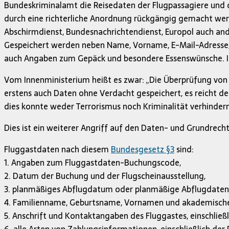
Bundeskriminalamt die Reisedaten der Flugpassagiere und d
durch eine richterliche Anordnung rückgängig gemacht werde
Abschirmdienst, Bundesnachrichtendienst, Europol auch a
Gespeichert werden neben Name, Vorname, E-Mail-Adresse, 
auch Angaben zum Gepäck und besondere Essenswünsche. In
Vom Innenministerium heißt es zwar: „Die Überprüfung von 
erstens auch Daten ohne Verdacht gespeichert, es reicht der
dies konnte weder Terrorismus noch Kriminalität verhindern
Dies ist ein weiterer Angriff auf den Daten- und Grundrecht
Fluggastdaten nach diesem
Bundesgesetz §3
sind:
1. Angaben zum Fluggastdaten-Buchungscode,
2. Datum der Buchung und der Flugscheinausstellung,
3. planmäßiges Abflugdatum oder planmäßige Abflugdaten
4. Familienname, Geburtsname, Vornamen und akademischer
5. Anschrift und Kontaktangaben des Fluggastes, einschlie