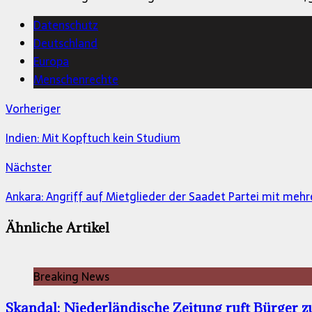
Datenschutz
Deutschland
Europa
Menschenrechte
Vorheriger
Indien: Mit Kopftuch kein Studium
Nächster
Ankara: Angriff auf Mietglieder der Saadet Partei mit mehr
Ähnliche Artikel
Breaking News
Skandal: Niederländische Zeitung ruft Bürger z