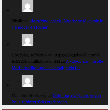
Sibylle zu
Islamfeindlichkeit: Algerische Muslimin in
Hannover erstochen
Good day sefskov >>> https://q5kgxb4s78.com/?
6y590zk #Lolllukazzzur333 zu
Al-Chwarizmi: Großer
Mathematiker und Universalgelehrter
Malcolm Sternberg zu
Oldenburg: 21-Jähriger von
Polizist hinterrücks erschossen