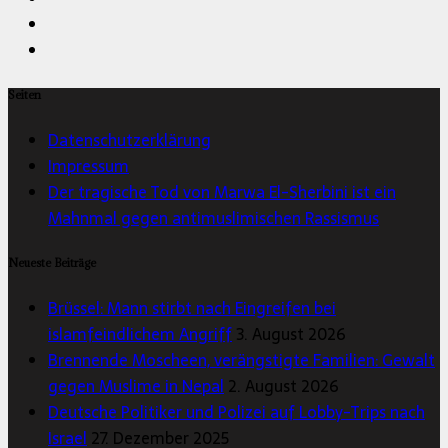
Seiten
Datenschutzerklärung
Impressum
Der tragische Tod von Marwa El-Sherbini ist ein
Mahnmal gegen antimuslimischen Rassismus
Neueste Beiträge
Brüssel: Mann stirbt nach Eingreifen bei
islamfeindlichem Angriff
3. August 2026
Brennende Moscheen, verängstigte Familien: Gewalt
gegen Muslime in Nepal
2. August 2026
Deutsche Politiker und Polizei auf Lobby-Trips nach
Israel
27. Dezember 2025