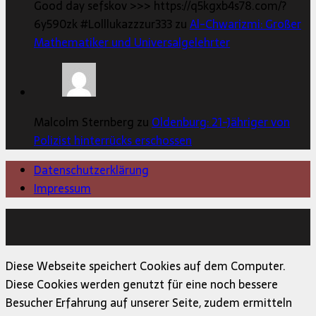
Good day sefskov >>> https://q5kgxb4s78.com/?
6y590zk #Lolllukazzzur333 zu
Al-Chwarizmi: Großer
Mathematiker und Universalgelehrter
Malcolm Sternberg zu
Oldenburg: 21-Jähriger von
Polizist hinterrücks erschossen
Datenschutzerklärung
Impressum
Copyright © 2026 | MH Magazine WordPress Theme von
MH Themes
Diese Webseite speichert Cookies auf dem Computer.
Diese Cookies werden genutzt für eine noch bessere
Besucher Erfahrung auf unserer Seite, zudem ermitteln