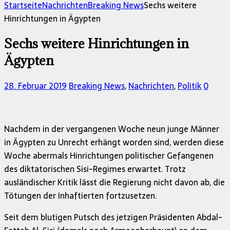
nach:
Startseite
Nachrichten
Breaking News
Sechs weitere
Hinrichtungen in Ägypten
Sechs weitere Hinrichtungen in
Ägypten
28. Februar 2019
Breaking News
,
Nachrichten
,
Politik
0
Nachdem in der vergangenen Woche neun junge Männer
in Ägypten zu Unrecht erhängt worden sind, werden diese
Woche abermals Hinrichtungen politischer Gefangenen
des diktatorischen Sisi-Regimes erwartet. Trotz
ausländischer Kritik lässt die Regierung nicht davon ab, die
Tötungen der Inhaftierten fortzusetzen.
Seit dem blutigen Putsch des jetzigen Präsidenten Abdal-