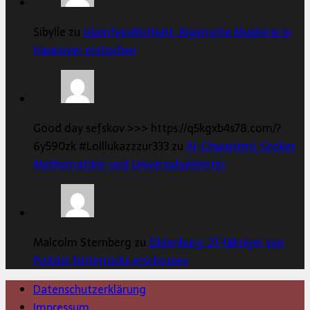
Sibylle zu
Islamfeindlichkeit: Algerische Muslimin in
Hannover erstochen
Good day sefskov >>> https://q5kgxb4s78.com/?
6y590zk #Lolllukazzzur333 zu
Al-Chwarizmi: Großer
Mathematiker und Universalgelehrter
Malcolm Sternberg zu
Oldenburg: 21-Jähriger von
Polizist hinterrücks erschossen
Datenschutzerklärung
Impressum