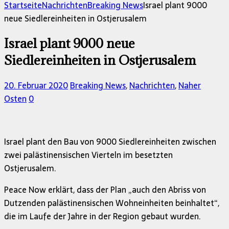
nach:
Startseite
Nachrichten
Breaking News
Israel plant 9000
neue Siedlereinheiten in Ostjerusalem
Israel plant 9000 neue
Siedlereinheiten in Ostjerusalem
20. Februar 2020
Breaking News
,
Nachrichten
,
Naher
Osten
0
Israel plant den Bau von 9000 Siedlereinheiten zwischen
zwei palästinensischen Vierteln im besetzten
Ostjerusalem.
Peace Now erklärt, dass der Plan „auch den Abriss von
Dutzenden palästinensischen Wohneinheiten beinhaltet“,
die im Laufe der Jahre in der Region gebaut wurden.