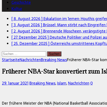
Geschichte
Kultur
[ 8. August 2026 ]
Eskalation im Jemen: Houthis greif
[ 3. August 2026 ]
Brüssel: Mann stirbt nach Eingreifen
[ 2. August 2026 ]
Brennende Moscheen, verängstigte 
[ 27. Dezember 2025 ]
Deutsche Politiker und Polizei a
[ 25. Dezember 2025 ]
Österreichs umstrittenes Kopft
Suchen
nach:
Startseite
Nachrichten
Breaking News
Früherer NBA-Star kon
Früherer NBA-Star konvertiert zum I
29. Januar 2021
Breaking News
,
Islam
,
Nachrichten
0
Der frühere Meister der NBA (National Basketball Association