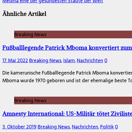
Medina eine der gesündesten Städte der Welt
Ähnliche Artikel
Breaking News
Fußballlegende Patrick Mboma konvertiert zum
17. Mai 2022
Breaking News
,
Islam
,
Nachrichten
0
Die kamerunische Fußballlegende Patrick Mboma konvertier
Mboma wurde 1970 geboren und ist der ehemalige beste To
Breaking News
Amnesty International: US-Militär tötet Zivilist
3. Oktober 2019
Breaking News
,
Nachrichten
,
Politik
0