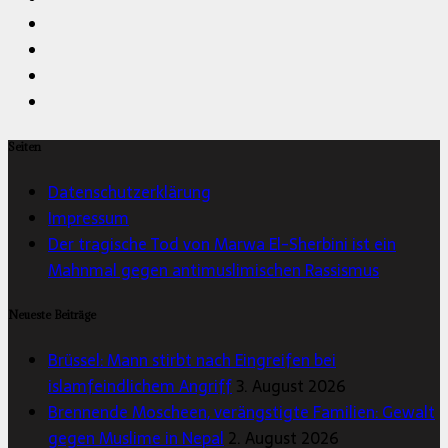
Seiten
Datenschutzerklärung
Impressum
Der tragische Tod von Marwa El-Sherbini ist ein
Mahnmal gegen antimuslimischen Rassismus
Neueste Beiträge
Brüssel: Mann stirbt nach Eingreifen bei
islamfeindlichem Angriff
3. August 2026
Brennende Moscheen, verängstigte Familien: Gewalt
gegen Muslime in Nepal
2. August 2026