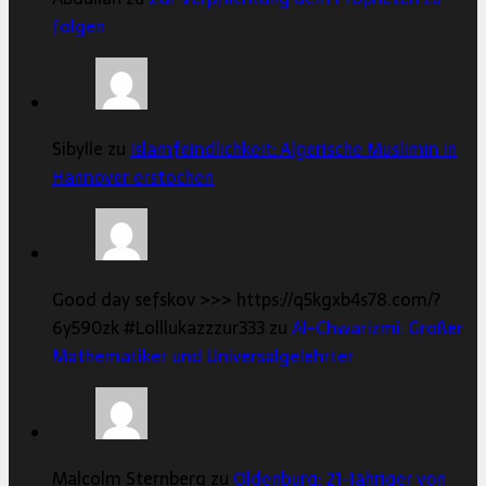
folgen
Sibylle zu
Islamfeindlichkeit: Algerische Muslimin in
Hannover erstochen
Good day sefskov >>> https://q5kgxb4s78.com/?
6y590zk #Lolllukazzzur333 zu
Al-Chwarizmi: Großer
Mathematiker und Universalgelehrter
Malcolm Sternberg zu
Oldenburg: 21-Jähriger von