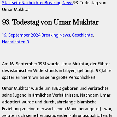
nach:
Startseite
Nachrichten
Breaking News
93. Todestag von
Umar Mukhtar
93. Todestag von Umar Mukhtar
16. September 2024
Breaking News
,
Geschichte
,
Nachrichten
0
Am 16. September 1931 wurde Umar Mukhtar, der Führer
des islamischen Widerstands in Libyen, gehängt. 93 Jahre
später erinnern wir an seine große Persönlichkeit.
Umar Mukhtar wurde um 1860 geboren und verbrachte
seine Jugend in ärmlichen Verhältnissen. Nachdem Umar
adoptiert wurde und durch jahrelange islamische
Erziehung zu einem erwachsenen Mann herangereift war,
zeigten sich seine herausragenden Führungsqualitäten. Er