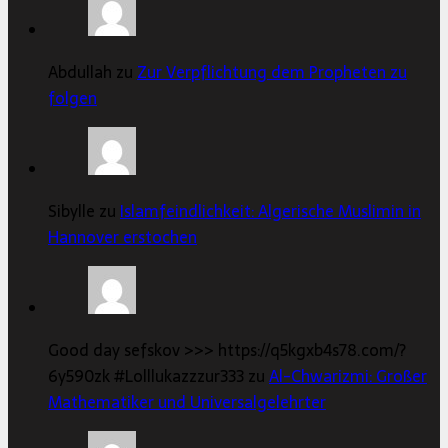
Abdullah zu
Zur Verpflichtung dem Propheten zu
folgen
Sibylle zu
Islamfeindlichkeit: Algerische Muslimin in
Hannover erstochen
Good day sefskov >>> https://q5kgxb4s78.com/?
6y590zk #Lolllukazzzur333 zu
Al-Chwarizmi: Großer
Mathematiker und Universalgelehrter