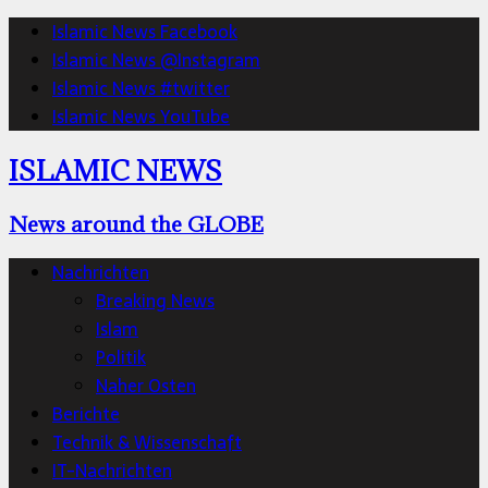
Islamic News Facebook
Islamic News @Instagram
Islamic News #twitter
Islamic News YouTube
ISLAMIC NEWS
News around the GLOBE
Nachrichten
Breaking News
Islam
Politik
Naher Osten
Berichte
Technik & Wissenschaft
IT-Nachrichten