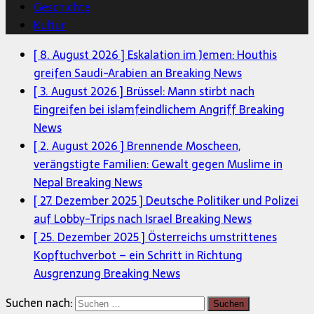
Geschichte
Kultur
[ 8. August 2026 ]
Eskalation im Jemen: Houthis
greifen Saudi-Arabien an
Breaking News
[ 3. August 2026 ]
Brüssel: Mann stirbt nach
Eingreifen bei islamfeindlichem Angriff
Breaking
News
[ 2. August 2026 ]
Brennende Moscheen,
verängstigte Familien: Gewalt gegen Muslime in
Nepal
Breaking News
[ 27. Dezember 2025 ]
Deutsche Politiker und Polizei
auf Lobby-Trips nach Israel
Breaking News
[ 25. Dezember 2025 ]
Österreichs umstrittenes
Kopftuchverbot – ein Schritt in Richtung
Ausgrenzung
Breaking News
Suchen nach: