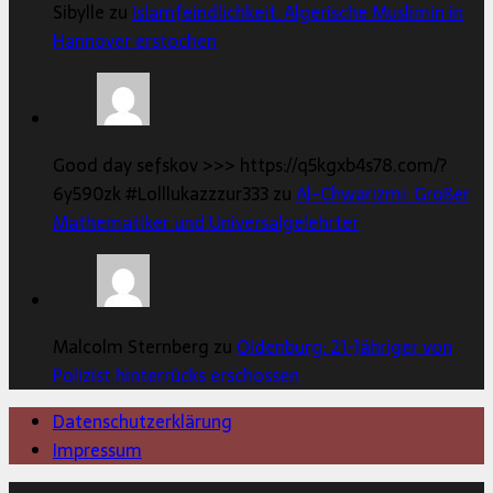
Sibylle zu
Islamfeindlichkeit: Algerische Muslimin in
Hannover erstochen
Good day sefskov >>> https://q5kgxb4s78.com/?
6y590zk #Lolllukazzzur333 zu
Al-Chwarizmi: Großer
Mathematiker und Universalgelehrter
Malcolm Sternberg zu
Oldenburg: 21-Jähriger von
Polizist hinterrücks erschossen
Datenschutzerklärung
Impressum