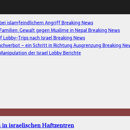
 bei islamfeindlichem Angriff
Breaking News
Familien: Gewalt gegen Muslime in Nepal
Breaking News
uf Lobby-Trips nach Israel
Breaking News
uchverbot – ein Schritt in Richtung Ausgrenzung
Breaking Ne
anipulation der Israel Lobby
Berichte
in israelischen Haftzentren