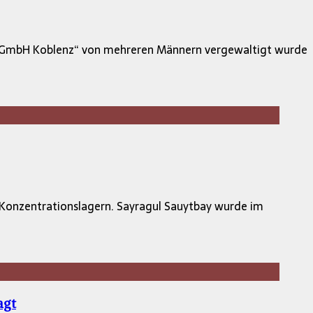
Ta gGmbH Koblenz“ von mehreren Männern vergewaltigt wurde
n Konzentrationslagern. Sayragul Sauytbay wurde im
agt