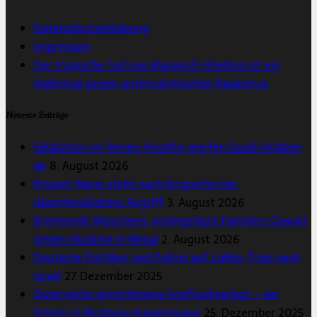
Datenschutzerklärung
Impressum
Der tragische Tod von Marwa El-Sherbini ist ein
Mahnmal gegen antimuslimischen Rassismus
Neueste Beiträge
Eskalation im Jemen: Houthis greifen Saudi-Arabien
an
8. August 2026
Brüssel: Mann stirbt nach Eingreifen bei
islamfeindlichem Angriff
3. August 2026
Brennende Moscheen, verängstigte Familien: Gewalt
gegen Muslime in Nepal
2. August 2026
Deutsche Politiker und Polizei auf Lobby-Trips nach
Israel
27. Dezember 2025
Österreichs umstrittenes Kopftuchverbot – ein
Schritt in Richtung Ausgrenzung
25. Dezember 2025