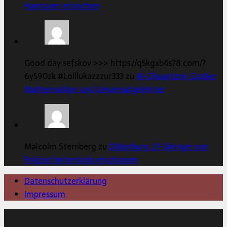
Hannover erstochen
Good day sefskov >>> https://q5kgxb4s78.com/?
6y590zk #Lolllukazzzur333 zu
Al-Chwarizmi: Großer
Mathematiker und Universalgelehrter
Malcolm Sternberg zu
Oldenburg: 21-Jähriger von
Polizist hinterrücks erschossen
Datenschutzerklärung
Impressum
Copyright © 2026 | MH Magazine WordPress Theme von