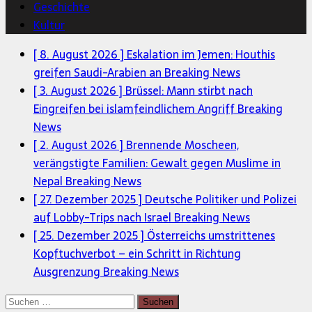
Geschichte
Kultur
[ 8. August 2026 ]
Eskalation im Jemen: Houthis
greifen Saudi-Arabien an
Breaking News
[ 3. August 2026 ]
Brüssel: Mann stirbt nach
Eingreifen bei islamfeindlichem Angriff
Breaking
News
[ 2. August 2026 ]
Brennende Moscheen,
verängstigte Familien: Gewalt gegen Muslime in
Nepal
Breaking News
[ 27. Dezember 2025 ]
Deutsche Politiker und Polizei
auf Lobby-Trips nach Israel
Breaking News
[ 25. Dezember 2025 ]
Österreichs umstrittenes
Kopftuchverbot – ein Schritt in Richtung
Ausgrenzung
Breaking News
Suchen