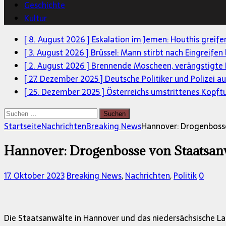
Geschichte
Kultur
[ 8. August 2026 ]
Eskalation im Jemen: Houthis greif
[ 3. August 2026 ]
Brüssel: Mann stirbt nach Eingreifen
[ 2. August 2026 ]
Brennende Moscheen, verängstigte 
[ 27. Dezember 2025 ]
Deutsche Politiker und Polizei a
[ 25. Dezember 2025 ]
Österreichs umstrittenes Kopft
Suchen
nach:
Startseite
Nachrichten
Breaking News
Hannover: Drogenboss
Hannover: Drogenbosse von Staatsan
17. Oktober 2023
Breaking News
,
Nachrichten
,
Politik
0
Die Staatsanwälte in Hannover und das niedersächsische L