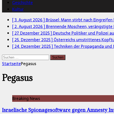
Geschichte
Kultur
[ 3. August 2026 ]
Brüssel: Mann stirbt nach Eingreifen
[ 2. August 2026 ]
Brennende Moscheen, verängstigte 
[ 27. Dezember 2025 ]
Deutsche Politiker und Polizei a
[ 25. Dezember 2025 ]
Österreichs umstrittenes Kopft
[ 24. Dezember 2025 ]
Techniken der Propaganda und M
Suchen
nach:
Startseite
Pegasus
Pegasus
Breaking News
Israelische Spionagesoftware gegen Amnesty Int