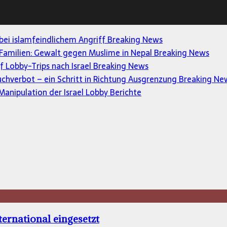
 bei islamfeindlichem Angriff
Breaking News
Familien: Gewalt gegen Muslime in Nepal
Breaking News
uf Lobby-Trips nach Israel
Breaking News
uchverbot – ein Schritt in Richtung Ausgrenzung
Breaking Ne
anipulation der Israel Lobby
Berichte
ernational eingesetzt