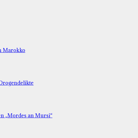
ch Marokko
 Drogendelikte
gen „Mordes an Mursi“