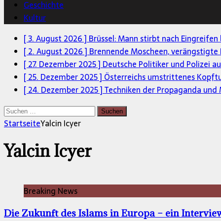
Geschichte
Kultur
[ 3. August 2026 ]
Brüssel: Mann stirbt nach Eingreifen
[ 2. August 2026 ]
Brennende Moscheen, verängstigte 
[ 27. Dezember 2025 ]
Deutsche Politiker und Polizei a
[ 25. Dezember 2025 ]
Österreichs umstrittenes Kopft
[ 24. Dezember 2025 ]
Techniken der Propaganda und M
Suchen
nach:
Startseite
Yalcin Icyer
Yalcin Icyer
Breaking News
Die Zukunft des Islams in Europa – ein Interview 