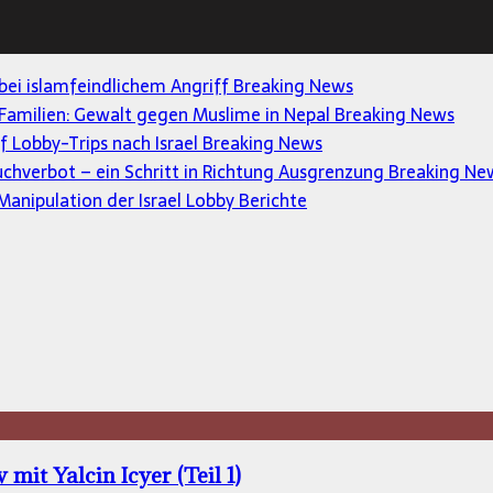
 bei islamfeindlichem Angriff
Breaking News
Familien: Gewalt gegen Muslime in Nepal
Breaking News
uf Lobby-Trips nach Israel
Breaking News
uchverbot – ein Schritt in Richtung Ausgrenzung
Breaking Ne
anipulation der Israel Lobby
Berichte
mit Yalcin Icyer (Teil 1)