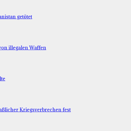
nistan getötet
 von illegalen Waffen
lte
aßlicher Kriegsverbrechen fest